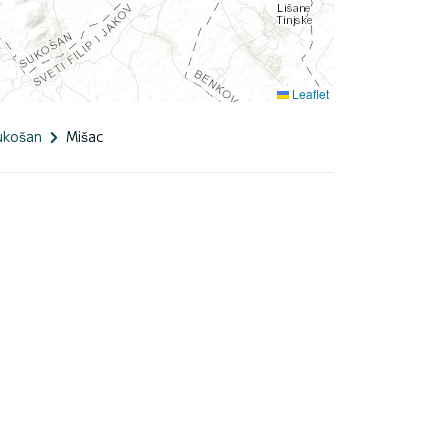
Leaflet
ukošan
Mišac