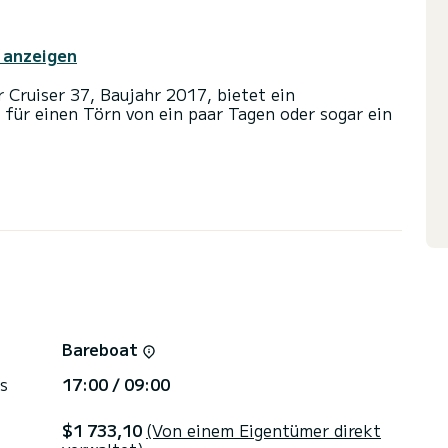
 anzeigen
 Cruiser 37, Baujahr 2017, bietet ein
 für einen Törn von ein paar Tagen oder sogar ein
rden Sie einen außergewöhnlichen Törn erleben.
sagiere unterbringen und die 3 Kabinen mit vollem
usche ausgestattet.
nd einer Rollgenua ausgestattet. Es verfügt über
cker, Deckdusche.
erbedingungen haben, können Sie eine Nachricht
Bareboat
SamBoat-Berater beantwortet Ihre Fragen und
s
17:00 / 09:00
$1 733,10
(Von einem Eigentümer direkt