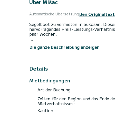
Über Mišac
Den Originaltext
Automatische Übersetzung
Segelboot zu vermieten in Sukošan. Dieser
hervorragendes Preis-Leistungs-Verhältnis
paar Wochen.
Auf diesem 11 Meter langen Segelboot we
Die ganze Beschreibung anzeigen
Sie können während der Fahrt bis zu 7 Pas
Komfort nutzen.
Dieser Cruiser 37 ist mit 1 Toilette mit D
Details
Dieses Boot ist mit einem Rollgroßsegel u
folgende Ausstattung: Autopilot, USB-Ste
Mietbedingungen
Wenn Sie Fragen zum Boot oder den Chart
Art der Buchung
über die Samboat-Plattform senden. Ein 
Zeiten für den Beginn und das Ende de
Mietverhältnisses:
Kaution