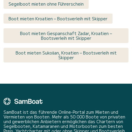
Segelboot mieten ohne Führerschein
Boot mieten Kroatien – Bootsverleih mit Skipper
Boot mieten Gespanschaft Zadar, Kroatien –
Bootsverleih mit Skipper
Boot mieten Sukošan, Kroatien – Bootsverleih mit
Skipper
SamBoat ist das führende Online-Portal zum Mieten und
Vermieten von Booten. Mehr als 50 000 Boote von privaten
und gewerblichen Anbietern ermöglichen das Chartern von
Segelbooten, Katamaranen und Motorbooten zum besten
Preis. Yachtcharter mit oder ohne Skipper und Bootsverleih