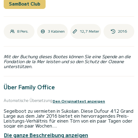
SamBoat Club
8 Pers.
3 Kabinen
12,7 Meter
2016
Mit der Buchung dieses Bootes können Sie eine Spende an die
Fondation de la Mer leisten und so den Schutz der Ozeane
unterstützen.
Über Family Office
Automatische Übersetzung
Den Originaltext anzeigen
Segelboot zu vermieten in Sukošan. Diese Dufour 412 Grand
Large aus dem Jahr 2016 bietet ein hervorragendes Preis-
Leistungs-Verhältnis für einen Törn von ein paar Tagen oder
sogar ein paar Wochen.
Die ganze Beschreibung anzeigen
Das Boot verfügt über 3 Kabinen mit allem Komfort und