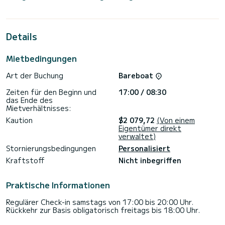
bietet Platz für 8 Passagiere. Mit einer Gesamtlänge von 13
Metern und 55 PS wird es Ihr bester Freund sein, wenn Sie
außergewöhnliche Ferien auf den Gewässern von Sukošan
verbringen.>
Details
Diese Dufour 412 Grand Large ist mit 2 Toiletten mit
Dusche ausgestattet.
Mietbedingungen
Dieses Boot ist mit einem Rollgroßsegel und einer Rollgenua
Art der Buchung
Bareboat
ausgestattet. Es verfügt über folgende Ausstattung:
Autopilot, Bugstrahlruder, Lautsprecher, USB-Stecker,
Zeiten für den Beginn und
17:00 / 08:30
WLAN und Internet, Deckdusche, Plancha, Badeplattform.
das Ende des
Mietverhältnisses:
Wir laden Sie ein, direkt über die Plattform ein Angebot
anzufordern, wir werden uns mit unseren besten Angeboten
Kaution
$2 079,72
(Von einem
Eigentümer direkt
verwaltet)
Stornierungsbedingungen
Personalisiert
Kraftstoff
Nicht inbegriffen
Praktische Informationen
Regulärer Check-in samstags von 17:00 bis 20:00 Uhr.
Rückkehr zur Basis obligatorisch freitags bis 18:00 Uhr.