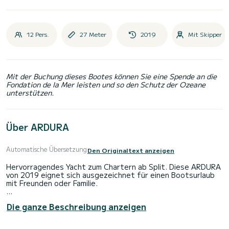
12 Pers.
27 Meter
2019
Mit Skipper
Mit der Buchung dieses Bootes können Sie eine Spende an die
Fondation de la Mer leisten und so den Schutz der Ozeane
unterstützen.
Über ARDURA
Automatische Übersetzung
Den Originaltext anzeigen
Hervorragendes Yacht zum Chartern ab Split. Diese ARDURA
von 2019 eignet sich ausgezeichnet für einen Bootsurlaub
mit Freunden oder Familie.
Das Boot hat 6 Kabinen mit allem Komfort und eine
Die ganze Beschreibung anzeigen
Kapazität von 12 Personen. Mit einer Gesamtlänge von 27
Metern wird es Ihr perfekter Begleiter sein, um einen
einzigartigen Urlaub auf dem Wasser in der Umgebung von