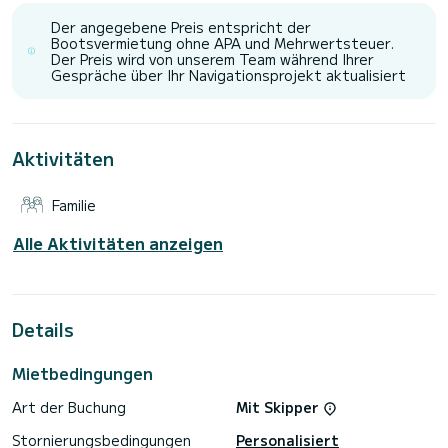
Split zu verbringen.
Der angegebene Preis entspricht der
Dieses ARDURA verfügt über 7 Toiletten mit Dusche.
Bootsvermietung ohne APA und Mehrwertsteuer.
Der Preis wird von unserem Team während Ihrer
Es ist unter anderem mit folgender Ausrüstung
Gespräche über Ihr Navigationsprojekt aktualisiert
ausgestattet: TV, Außenlautsprecher, WLAN und Internet,
Deckdusche, Entsalzungsanlage, Grill, Klimaanlage.
Sie können uns Ihre Reservierungsanfrage auf SamBoat
Aktivitäten
Familie
Alle Aktivitäten anzeigen
Details
Mietbedingungen
Art der Buchung
Mit Skipper
Stornierungsbedingungen
Personalisiert