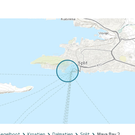
Segelboot
Kroatien
Dalmatien
Split
Maya Bay 2