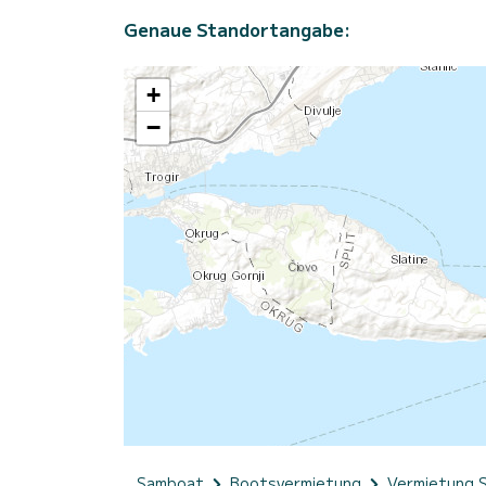
Genaue Standortangabe:
+
−
Samboat
Bootsvermietung
Vermietung 