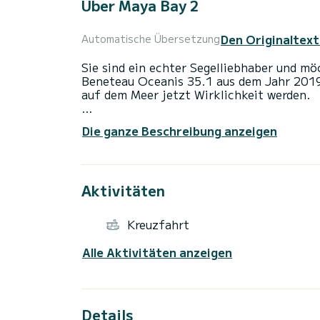
Über Maya Bay 2
Den Originaltext
Automatische Übersetzung
Sie sind ein echter Segelliebhaber und m
Beneteau Oceanis 35.1 aus dem Jahr 2019
auf dem Meer jetzt Wirklichkeit werden.
Das Boot ist mit allem ausgestattet, was 
Die ganze Beschreibung anzeigen
einschließlich Autopilot und GPS-Plotter 
Drei Doppelkabinen bieten Platz für 6 Pe
untergebracht werden können. Eine voll a
Aktivitäten
Backofen ist perfekt, um ein köstliches F
zuzubereiten.
Kreuzfahrt
Mit diesem Boot und unserer wunderschöne
Alle Aktivitäten anzeigen
Details