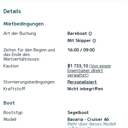
Kabinen mit vollem Komfort nutzen.
Details
Dieser Cruiser 46 ist mit 3 Toiletten mit Dusche
ausgestattet.
Mietbedingungen
Dieses Boot ist mit einem Rollgroßsegel und einer Rollgenua
ausgestattet. Es verfügt über folgende Ausstattung:
Art der Buchung
Bareboat
Autopilot, Bugstrahlruder, Fernseher, Lautsprecher, WLAN
und Internet, Deckdusche, Badeplattform.
Mit Skipper
Für Informationsanfragen oder Reservierungen klicken Sie
Zeiten für den Beginn und
16:00 / 09:00
auf die Schaltfläche „Angebot anfordern“. Ein SamBoat-
das Ende des
Mietverhältnisses:
Kaution
$1 733,10
(Von einem
Eigentümer direkt
verwaltet)
Stornierungsbedingungen
Personalisiert
Kraftstoff
Nicht inbegriffen
Boot
Bootstyp
Segelboot
Modell
Bavaria - Cruiser 46
Mehr über dieses Modell