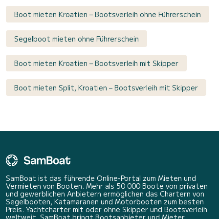
Boot mieten Kroatien – Bootsverleih ohne Führerschein
Segelboot mieten ohne Führerschein
Boot mieten Kroatien – Bootsverleih mit Skipper
Boot mieten Split, Kroatien – Bootsverleih mit Skipper
SamBoat ist das führende Online-Portal zum Mieten und
Vermieten von Booten. Mehr als 50 000 Boote von privaten
und gewerblichen Anbietern ermöglichen das Chartern von
Segelbooten, Katamaranen und Motorbooten zum besten
Preis. Yachtcharter mit oder ohne Skipper und Bootsverleih
weltweit. SamBoat bringt Bootsanbieter und Mieter