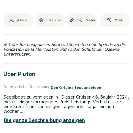
9 Pers.
3 Kabinen
14,3 Meter
2024
Mit der Buchung dieses Bootes können Sie eine Spende an die
Fondation de la Mer leisten und so den Schutz der Ozeane
unterstützen.
Über Pluton
Automatische Übersetzung
Den Originaltext anzeigen
Segelboot zu vermieten in . Dieser Cruiser 46, Baujahr 2024,
bietet ein hervorragendes Preis-Leistungs-Verhältnis für
eine Kreuzfahrt von einigen Tagen oder sogar einigen
Wochen.
Die ganze Beschreibung anzeigen
Sie werden eine außergewöhnliche Kreuzfahrt auf diesem 14
Meter langen Segelboot erleben. Sie können während der
Kreuzfahrt bis zu 9 Passagiere unterbringen und die 3