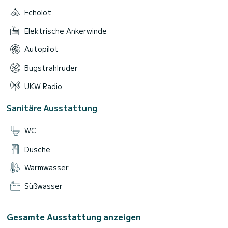
Echolot
Das Boot befindet sich in Split.
Elektrische Ankerwinde
Attraktive Orte, die wir normalerweise anfahren, sind Hvar,
Blaue Lagune, Blaue Grotte, Brac, Solta, Bol, Komiza... Mit
Autopilot
diesem Schnellboot können Sie an einem Tag mehr als einen
Bugstrahlruder
UKW Radio
Sanitäre Ausstattung
WC
Dusche
Warmwasser
Süßwasser
Gesamte Ausstattung anzeigen