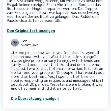
für 1,5 Stunden weggefahren, um Freunde zu besuchen.
Es gab keinen einzigen Snack/Getränk an Bord und das
Boot musste dringend repariert werden: Die Treppe
zum Einsteigen ins Boot war kaputt, was es schwierig
machte, wieder ins Boot zu gelangen. Das Paddel des
Den Originaltext anzeigen
Toni
August 2024
..tell me please how would you feel that I stayed all
time on boat with you. Would it be little strange? I
always give people privacy to enjoy with friends and
family, and people love that. Food and drinks are not
included. I wrote that before reservation. It is not on
me to feed your group of 12 people. That would cost
more than boat rent. Yes, I spend lot of time on
mobile, responding on requests and messages which I
get about 20 per day. Yes, stairs were broken, it was
end of summer and i didnt arrive to fix it.
Die Übersetzung anzeigen