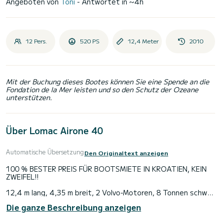
Angeboten von
Toni
- Antwortet in ~4h
12 Pers.
520 PS
12,4 Meter
2010
Mit der Buchung dieses Bootes können Sie eine Spende an die
Fondation de la Mer leisten und so den Schutz der Ozeane
unterstützen.
Über Lomac Airone 40
Automatische Übersetzung
Den Originaltext anzeigen
100 % BESTER PREIS FÜR BOOTSMIETE IN KROATIEN, KEIN
ZWEIFEL!!
12,4 m lang, 4,35 m breit, 2 Volvo-Motoren, 8 Tonnen schwer
Die ganze Beschreibung anzeigen
Alle Preise mit Rabatt, bis zu 60 %.