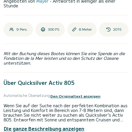
Angeboten von
Mayer
- Antwortet in weniger als einer
Stunde
9 Pers.
300 PS
8 Meter
2015
Mit der Buchung dieses Bootes können Sie eine Spende an die
Fondation de la Mer leisten und so den Schutz der Ozeane
unterstützen.
Über Quicksilver Activ 805
Automatische Übersetzung
Den Originaltext anzeigen
Wenn Sie auf der Suche nach der perfekten Kombination aus
Leistung und Komfort im Bereich von 7-8 Metern sind, dann
brauchen Sie nicht weiter zu suchen als Quicksilver's Activ
805. Entworfen mit Sonne und entspanntem Cruisen und
Wassersport im Sinn, erfüllt der Activ 805 seinen Namen mit
Die ganze Beschreibung anzeigen
einer vielseitigen Konfiguration, die eine der größten