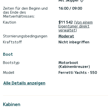
Mit Skipper
6+1 Kojen!
Zeiten für den Beginn und
16:00 / 09:00
das Ende des
Mietverhältnisses:
- Bimini
Kaution
$11 542
(Von einem
- Hydraulische Plattform
Eigentümer direkt
verwaltet)
- Fernseher
Stornierungsbedingungen
Moderat
- Seakeeper
Kraftstoff
Nicht inbegriffen
Boot
Im Preis inbegriffen:
Bootstyp
Motorboot
(Kabinenkreuzer)
- Ferretti Yachts 550
Modell
Ferretti Yachts - 550
- Tender Williams 325
Alle Details anzeigen
- Liegeplatz in D-Marin, Mandalina, Sibenik
- Bettwäsche
- Handtücher
Kabinen
- WLAN