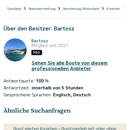
Samboat
Bootsvermietung
Vermietung Motorboot
Kroatien
D
Über den Besitzer: Bartosz
Bartosz
Mitglied seit 2021
PRO
Sehen Sie alle Boote von diesem
professionellen Anbieter
Antwortquote:
100
%
Antwortzeit:
innerhalb von 5 Stunden
Gesprochene Sprachen:
Englisch, Deutsch
Ähnliche Suchanfragen
Boot mieten Kroatien – Bootsverleih mit oder ohne