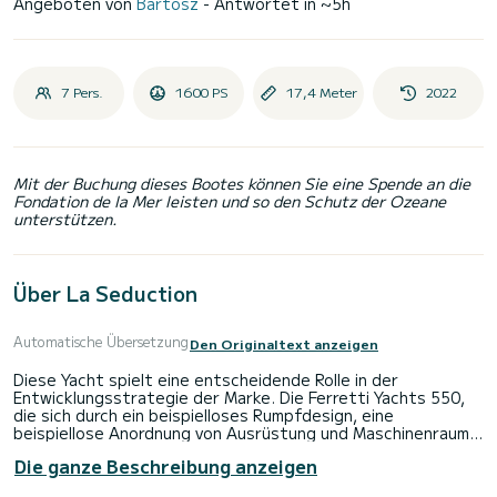
Angeboten von
Bartosz
- Antwortet in ~5h
7 Pers.
1600 PS
17,4 Meter
2022
Mit der Buchung dieses Bootes können Sie eine Spende an die
Fondation de la Mer leisten und so den Schutz der Ozeane
unterstützen.
Über La Seduction
Automatische Übersetzung
Den Originaltext anzeigen
Diese Yacht spielt eine entscheidende Rolle in der
Entwicklungsstrategie der Marke. Die Ferretti Yachts 550,
die sich durch ein beispielloses Rumpfdesign, eine
beispiellose Anordnung von Ausrüstung und Maschinenraum
sowie Innenaufteilung auszeichnet, ist einmal mehr das
Die ganze Beschreibung anzeigen
brillante Ergebnis der langjährigen Zusammenarbeit zwischen
der Gruppe, insbesondere ihrer technischen Abteilung, und