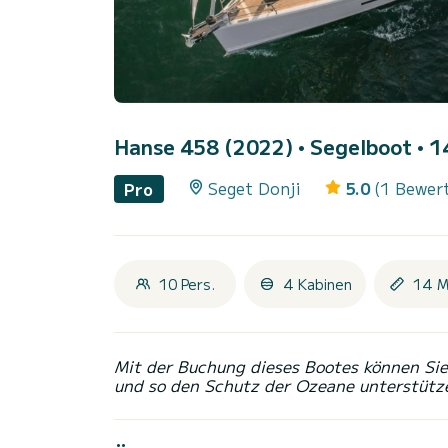
Hanse 458 (2022)
• Segelboot • 1
Seget Donji
5.0
(1 Bewer
Pro
10 Pers.
4 Kabinen
14 M
Mit der Buchung dieses Bootes können Sie 
und so den Schutz der Ozeane unterstütz