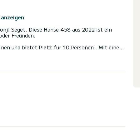
 anzeigen
onji Seget. Diese Hanse 458 aus 2022 ist ein
 oder Freunden.
nen und bietet Platz für 10 Personen . Mit einer
tung von 57 PS wird es Ihr bester Verbündeter für
Wasser in der Umgebung von Donji Seget
n mit Dusche.
topilot, Bugstrahlruder, Außenlautsprecher,
etbedingungen haben, wenden Sie sich bitte an uns
chricht senden. Ein SamBoat-Berater beantwortet