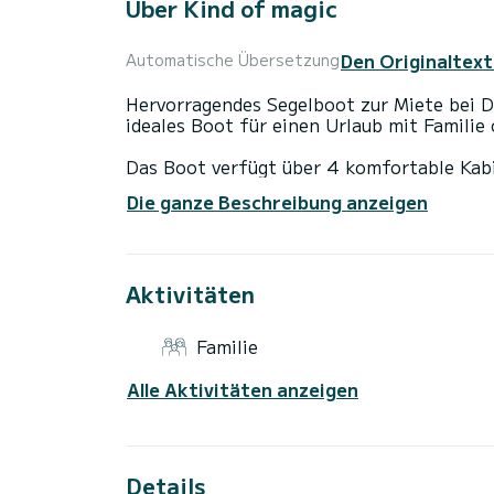
Über Kind of magic
Den Originaltext
Automatische Übersetzung
Hervorragendes Segelboot zur Miete bei D
ideales Boot für einen Urlaub mit Familie
Das Boot verfügt über 4 komfortable Kabi
Gesamtlänge von 14 Metern und einer Leis
Die ganze Beschreibung anzeigen
einen außergewöhnlichen Urlaub auf dem 
Dieses Hanse 458 verfügt über 2 Toilette
Aktivitäten
Sie verfügt über folgende Ausstattung: Au
Deckdusche, Badeplattform.
Familie
Wenn Sie Fragen zum Boot oder zu den Mi
kann über die Samboat-Plattform eine Na
Alle Aktivitäten anzeigen
Details