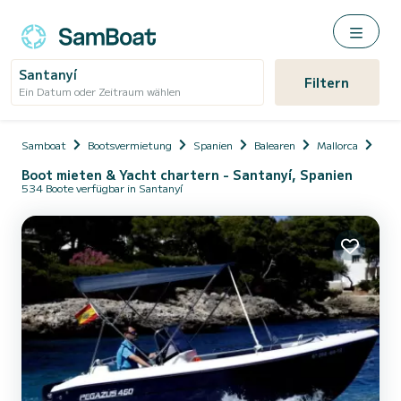
Santanyí
Filtern
Ein Datum oder Zeitraum wählen
Samboat
Bootsvermietung
Spanien
Balearen
Mallorca
San
Boot mieten & Yacht chartern - Santanyí, Spanien
534 Boote verfügbar in Santanyí