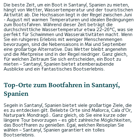
Die beste Zeit, um ein Boot in Santanyí, Spanien zu mieten,
hängt von Wetter, Wassertemperatur und der touristischen
Aktivität ab. Die Hochsaison liegt in der Regel zwischen Juni
- August mit warmen Temperaturen und idealen Bedingungen
zum Bootsfahren. Während dieser Zeit beträgt die
durchschnittliche Wassertemperatur etwa 22–26°C, was sie
perfekt für Schwimmen und Wasseraktivitäten macht. Wenn
Sie ein ruhigeres Erlebnis mit weniger Menschenmengen
bevorzugen, sind die Nebensaisons in Mai und September
eine großartige Alternative. Das Wetter bleibt angenehm
und die Mietpreise sind in der Regel niedriger. Ganz gleich,
für welchen Zeitraum Sie sich entscheiden, ein Boot zu
mieten – Santanyí, Spanien bietet atemberaubende
Ausblicke und ein fantastisches Bootserlebnis.
Top-Orte zum Bootfahren in Santanyí,
Spanien
Segeln in Santanyí, Spanien bietet viele großartige Ziele, die
es zu entdecken gilt. Beliebte Orte sind Mallorca, Cala d'Or,
Naturpark Mondragó.. Ganz gleich, ob Sie eine kurze oder
längere Tour bevorzugen – es gibt zahlreiche Möglichkeiten,
das Bootfharen zu genießen. Egal, welchen Reiseplan Sie
wählen – Santanyí, Spanien garantiert ein tolles
Bootserlebnis.