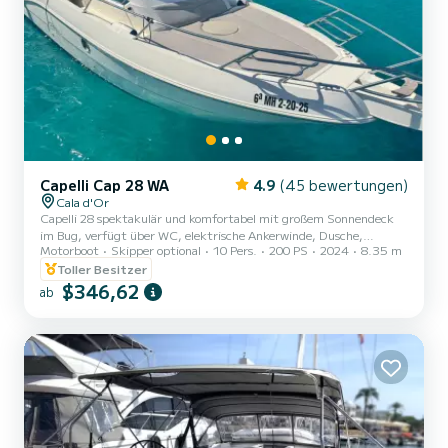
Capelli Cap 28 WA
4.9
(45 bewertungen)
Cala d'Or
Capelli 28 spektakulär und komfortabel mit großem Sonnendeck
im Bug, verfügt über WC, elektrische Ankerwinde, Dusche,
Motorboot
Skipper optional
10 Pers.
200 PS
2024
8.35 m
Bluetooth-Musik und vieles mehr. Boot von unvergleichlicher
Qualität und sicheres Navigieren
Toller Besitzer
$346,62
ab