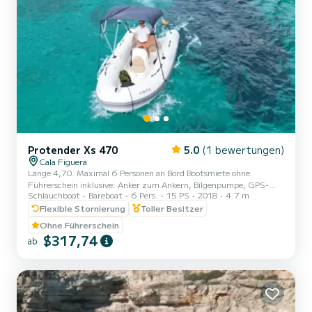
Protender Xs 470
5.0
(1 bewertungen)
Cala Figuera
Länge 4,70. Maximal 6 Personen an Bord Bootsmiete ohne
Führerschein inklusive: Anker zum Ankern, Bilgenpumpe, GPS-
Schlauchboot
Bareboat
6 Pers.
15 PS
2018
4.7 m
Ortung, Sicherheitsausrüstung, Markise, Badeleiter und
Kühlschrank mit Eis und zwei kleinen Flaschen Wasser. KEINE
Flexible Stornierung
Toller Besitzer
Anzahlung/Kaution KRAFTSTOFF INKLUSIVE
Ohne Führerschein
BOOTSVERSICHERUNG INKLUSIVE Ihre Schnorchelausrüstung
$317,74
ab
können Sie am Hafen für 6 € pro Person/Tag ausleihen (Maske mit
Schlauch) Empfohlene Route: Ausgangshafen Cala Figuera, Es
Pontas, Cala Santanyí, Cala Llombards, Calo d'es Moro,...