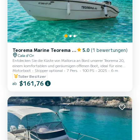
Teorema Marine Teorema 20
5.0
(1 bewertungen)
Cala d'Or
Entdecken Sie die Küste von Mallorca an Bord unserer Teorema 20,
einem komfortablen und geräumigen offenen Boot, ideal für einen
Motorboot
Skipper optional
7 Pers.
100 PS
2025
6 m
unvergesslichen Tag auf dem Meer. Ihr großes Sonnendeck im Bug,
bequeme Sitze und ausgezeichnete Aufteilung machen sie zur
Toller Besitzer
perfekten Wahl zum Entspannen, Erkunden von Buchten mit
$161,76
ab
kristallklarem Wasser und Genießen des Mittelmeers. Es ist
ausgestattet mit Bimini-Verdeck, Badeleiter, Bluetooth-Musik und
vielen weiteren Extras. Ein sehr komfortables, sicheres und leicht
z...