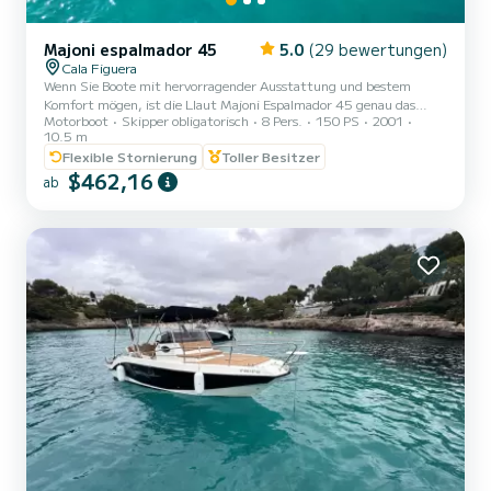
Majoni espalmador 45
5.0
(29 bewertungen)
Cala Figuera
Wenn Sie Boote mit hervorragender Ausstattung und bestem
Komfort mögen, ist die Llaut Majoni Espalmador 45 genau das
Motorboot
Skipper obligatorisch
8 Pers.
150 PS
2001
Richtige für Sie. Genießen Sie die schönsten Buchten Mallorcas auf
10.5 m
Ihre eigene Art und mit Ihren Lieben, ausgehend von einem der
Flexible Stornierung
Toller Besitzer
schönsten Häfen der Insel, Cala Figuera, in der Gemeinde Santanyí.
$462,16
Der Hafen von Cala Figuera liegt nur 15 Minuten mit dem Boot
ab
vom Strand Calo des Moro und 30 Minuten vom Strand Cala
Marmols entfernt. Inklusive: Kühlbox mit Eis und Wasser, Snacks,
Schn...