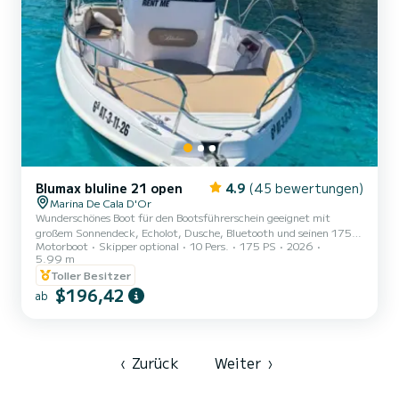
Blumax bluline 21 open
4.9
(45 bewertungen)
Marina De Cala D'Or
Wunderschönes Boot für den Bootsführerschein geeignet mit
großem Sonnendeck, Echolot, Dusche, Bluetooth und seinen 175
Motorboot
Skipper optional
10 Pers.
175 PS
2026
PS, die Sie nicht gleichgültig lassen werden.
5.99 m
Toller Besitzer
$196,42
ab
‹
Zurück
Weiter
›