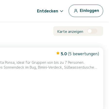
Einloggen
Entdecken
Karte anzeigen
5.0
(5 bewertungen)
nta Ponsa, ideal für Gruppen von bis zu 7 Personen.
es Sonnendeck im Bug, Bimini-Verdeck, Süßwasserdusche
Buchten im Südwesten von Mallorca mit oder ohne Skipper zu erkunden. Kraftstoff nicht inbegriffen Kaution ohne Skipper: 50...