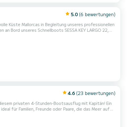
5.0
(6 bewertungen)
lle Küste Mallorcas in Begleitung unseres professionellen
Ihnen an Bord unseres Schnellboots SESSA KEY LARGO 22,
VE-ANGEBOT: 4
PITÄN + KRAFTSTOFF. Sorgen Sie sich nur darum, zu genießen, zu segeln,...
4.6
(23 bewertungen)
diesem privaten 4-Stunden-Bootsausflug mit Kapitän! Ein
, ideal für Familien, Freunde oder Paare, die das Meer auf
hr | 14.30 Uhr | 16.30 Uhr | Wir starten vom Hafen von
en Buchten der Gegend: | Cala Fornells | Pague...