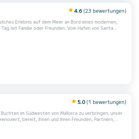
4.6
(23 bewertungen)
ssliches Erlebnis auf dem Meer an Bord eines modernen,
ie oder Freunden. Vom Hafen von Santa
hten der Südwestküste Mallorcas. Kristallklares,
 Ankerplätze machen diese Gegend perfekt zum
5.0
(1 bewertungen)
 Buchten im Südwesten von Mallorca zu verbringen, unser
renoviert, bereit, Ihnen und Ihren Freunden, Partnern,
reuen uns darauf, dass Sie sie kennenlernen, denn
ofessionellen Skipper Marina werden Sie eine unglaubliche Zeit haben, sie i...