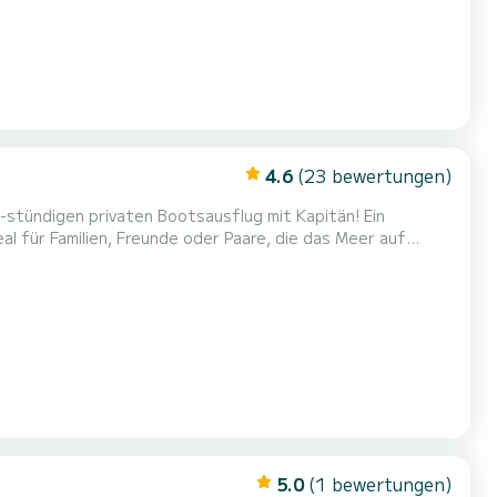
4.6
(23 bewertungen)
-stündigen privaten Bootsausflug mit Kapitän! Ein
deal für Familien, Freunde oder Paare, die das Meer auf
segeln zu einigen der verstecktesten und magischsten Buchten der Gegend: Cala Fornells Paguera Caló des Monjo Islas Malgrat...
5.0
(1 bewertungen)