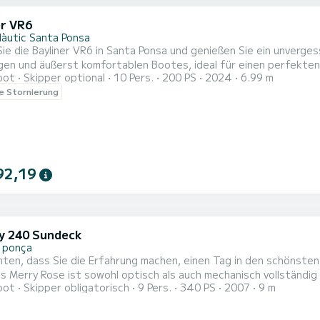
er VR6
Nàutic Santa Ponsa
ie die Bayliner VR6 in Santa Ponsa und genießen Sie ein unverge
n und äußerst komfortablen Bootes, ideal für einen perfekten Tag mit Famil
oot
Skipper optional
10 Pers.
200 PS
2024
6.99 m
s erreichen Sie in nur wenigen Minuten einige der schönsten Buc
le Stornierung
arbenes Wasser, beeindruckende Küstenlandschaften und ruhige
en, Entspanne...
92,19
y 240 Sundeck
 ponça
ten, dass Sie die Erfahrung machen, einen Tag in den schönsten
s Merry Rose ist sowohl optisch als auch mechanisch vollständig 
oot
Skipper obligatorisch
9 Pers.
340 PS
2007
9 m
 große Abenteuer und entspannte Momente zu bescheren ... Wir f
sicherlich werden Sie wiederkommen! Mit unserem pr