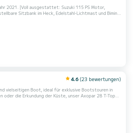
ahr 2021. |Voll ausgestattet: Suzuki 115 PS Motor,
stellbare Sitzbank im Heck, Edelstahl-Lichtmast und Bimini-
e Plattform im Heck, geräumige Stauräume, automatische
 und Insassenversicherung. |Bereit zum Segeln!
4.6
(23 bewertungen)
 vielseitigen Boot, ideal für exklusive Bootstouren in
en oder die Erkundung der Küste, unser Axopar 28 T-Top
Daten: | Gesamtlänge (LOA): 9 m. | Motor: 300 PS (bis zu
stofftank: 280 Liter. | Wassertank: 100 Liter. | M...