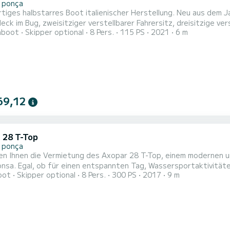
 ponça
iges halbstarres Boot italienischer Herstellung. Neu aus dem J
ck im Bug, zweisitziger verstellbarer Fahrersitz, dreisitzige ver
hboot
Skipper optional
8 Pers.
115 PS
2021
6 m
, Bluetooth-Soundsystem, Getränkehalter, Badeleiter und klein
mpe. |Sicherheitsausrüstung (Rettungswesten, ...), Haftpflicht-
69,12
 28 T-Top
 ponça
en Ihnen die Vermietung des Axopar 28 T-Top, einem modernen und
onsa. Egal, ob für einen entspannten Tag, Wassersportaktivität
oot
Skipper optional
8 Pers.
300 PS
2017
9 m
omfort, Sicherheit und außergewöhnliche Leistung. | Technische 
n Höchstgeschwindigkeit) | Kapazität: Bis zu 8 Personen. | Kraft