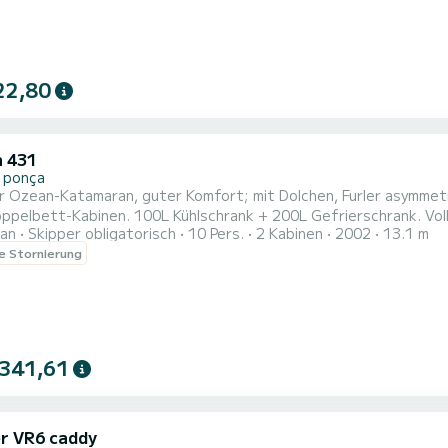
22,80
 431
 ponça
er Ozean-Katamaran, guter Komfort; mit Dolchen, Furler asymmet
ppelbett-Kabinen. 100L Kühlschrank + 200L Gefrierschrank. Voll
an
Skipper obligatorisch
10 Pers.
2 Kabinen
2002
13.1 m
n mit 15 PS Außenborder. 2 Paddelsurfs.
le Stornierung
 341,61
er VR6 caddy