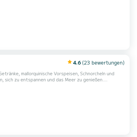
orm, Picknicktisch, Staufächer, automatische
Bilgenpumpe. Sicherheitsausrüstung (Schwimmwesten...), Haftpflichtversicherung und Insassen. Bereit zum Segeln!
4.6
(23 bewertungen)
, Getränke, mallorquinische Vorspeisen, Schnorcheln und
en, sich zu entspannen und das Meer zu genießen.
dem Meer an Bord einer komfortablen Bayliner VR6 und
ieser private Ausflug ist darauf ausgerichtet, dass Sie...