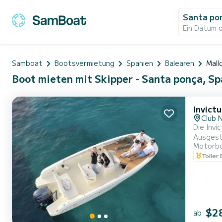
Santa po
Ein Datum 
Samboat
Bootsvermietung
Spanien
Balearen
Mall
Boot mieten mit Skipper - Santa ponça, S
Invict
Club 
Die Invi
Ausgest
Motorb
und tragbares Soundsystem aus. 
Toller
$2
ab