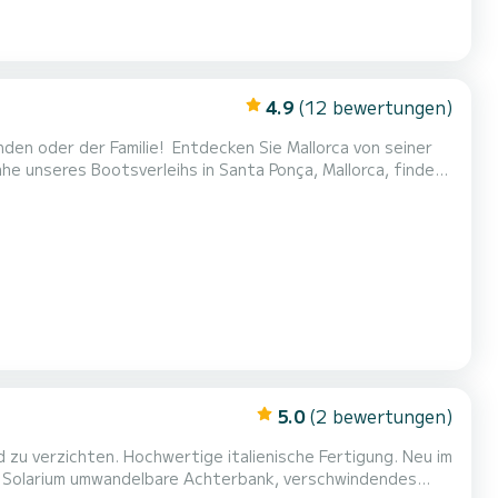
4.9
(12 bewertungen)
decken Sie Mallorca von seiner
e unseres Bootsverleihs in Santa Ponça, Mallorca, finden
er Kapazität von bis zu 8
einen ganzen Tag (8 Stunden) genießen: 10:00 – 18:00 Uhr oder 11:00 – 19:00 Uhr Auch Halbtagesmiete...
5.0
(2 bewertungen)
zu verzichten. Hochwertige italienische Fertigung. Neu im