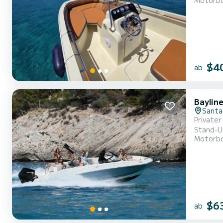
Motorb
Bimini, 
$4
ab
Baylin
Santa
Privater
Stand-Up
Motorb
Vollstän
entdecke
$6
ab