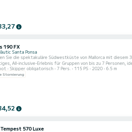
33,27
us 190 FX
Nàutic Santa Ponsa
n Sie die spektakuläre Südwestküste von Mallorca mit diesem 3
tiges, All-inclusive-Erlebnis für Gruppen von bis zu 7 Personen, i
oot
Skipper obligatorisch
7 Pers.
115 PS
2020
6.5 m
en. STARTZEITEN DER AKTIVITÄT: 10, 14 und 17.30 Uhr. Wir starten vom Hafen von Santa Ponsa und
le Stornierung
34,52
i Tempest 570 Luxe