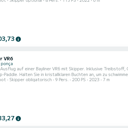
oot
Skipper optional
8 Pers.
115 PS
2022
6 m
Bluetooth-Soundsystem, Cockpitdusche, Badeleiter, Achterplattf
03,73
er VR6
 ponça
 Ausflug auf einer Bayliner VR6 mit Skipper. Inklusive Treibstoff
-Paddle. Halten Sie in kristallklaren Buchten an, um zu schwimm
oot
Skipper obligatorisch
9 Pers.
200 PS
2023
7 m
dige Beschreibung: Genießen Sie ein einzigartiges Erlebnis auf 
n Sie einige der schönsten Buchten an der Küste von Mallorca. D
33,27