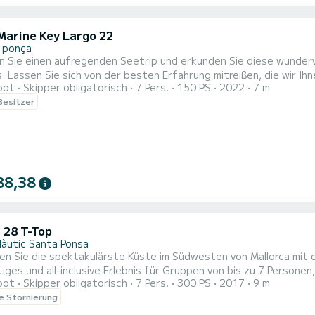
Marine Key Largo 22
 ponça
 Sie einen aufregenden Seetrip und erkunden Sie diese wundervo
. Lassen Sie sich von der besten Erfahrung mitreißen, die wir 
oot
Skipper obligatorisch
7 Pers.
150 PS
2022
7 m
ieten werden, damit das Erlebnis einzigartig und unvergesslich wird. Nutzen Sie unser ALL-INCLUSI
 Besitzer
Stunden.....420€ 6 Stunden....650€ INKLUSIVE....KA
88,38
 28 T-Top
Nàutic Santa Ponsa
en Sie die spektakulärste Küste im Südwesten von Mallorca mit 
tiges und all-inclusive Erlebnis für Gruppen von bis zu 7 Personen
oot
Skipper obligatorisch
7 Pers.
300 PS
2017
9 m
e Weise erleben möchten. | Abfahrtszeiten der Aktivität: | 10 U
le Stornierung
nsa und segeln zu einigen der verstecktesten und zauberhaftest