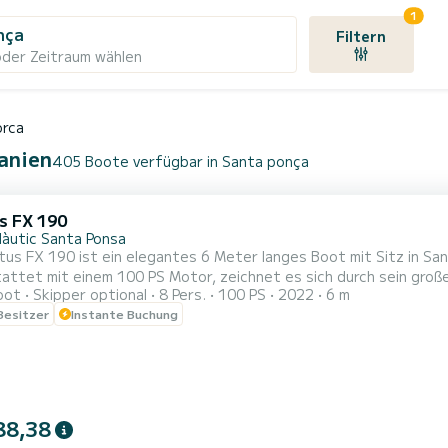
1
nça
Filtern
oder Zeitraum wählen
orca
panien
405 Boote verfügbar in Santa ponça
us FX 190
Nàutic Santa Ponsa
ctus FX 190 ist ein elegantes 6 Meter langes Boot mit Sitz in Sa
attet mit einem 100 PS Motor, zeichnet es sich durch sein groß
oot
Skipper optional
8 Pers.
100 PS
2022
6 m
Es ist ein agiles und komfortables Boot, perfekt um die kristallklaren Gewässer und unberührten
 Besitzer
Instante Buchung
88,38