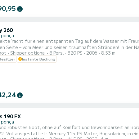
90,95
y 260
 ponça
e Yacht für einen entspannten Tag auf dem Wasser mit Freunden oder der Familie! ️ Ent
n Seite – vom Meer und seinen traumhaften Stränden! In der Näh
oot
Skipper optional
8 Pers.
320 PS
2006
8.53 m
che Buchten und Strände, die Sie problemlos mit unserer Yacht erreichen können. Mit ein
 Besitzer
Instante Buchung
Personen können Sie 
42,24
us 190 FX
 ponça
und robustes Boot, ohne auf Komfort und Bewohnbarkeit an Bord 
bare Achterbank, verschwindendes