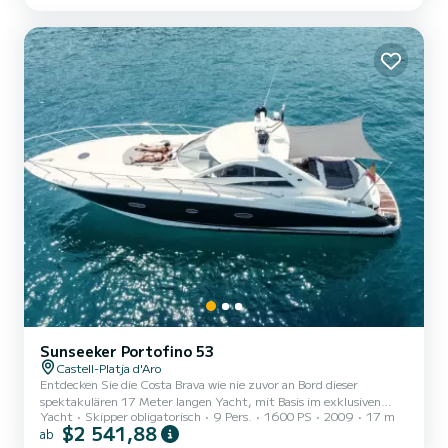
Sunseeker Portofino 53
Castell-Platja d'Aro
Entdecken Sie die Costa Brava wie nie zuvor an Bord dieser
spektakulären 17 Meter langen Yacht, mit Basis im exklusiven
Yacht
Skipper obligatorisch
9 Pers.
1600 PS
2009
17 m
Nàutic Port d'Aro. Ausgestattet mit 2 leistungsstarken 800 PS
$2 541,88
ab
MAN-Motoren, kombiniert diese Yacht Design, Komfort und