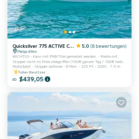
Quicksilver 775 ACTIVE CRUISER
5.0
(8 bewertungen)
Platja d'Aro
WICHTIG! - Kann mit PNB-Titel gemietet werden. - Miete mit
Skipper nicht im Preis inbegriffen (150€ ganzer Tag / 100€ halber
Motorboot
Skipper optional
8 Pers.
225 PS
2020
7.5 m
Tag) Unser Boot QuickSilver Activ 755 Sundeck von 2023 ist das
ideale Modell, um das Meer zu genießen, ein kraftvolles und agiles
Toller Besitzer
Boot mit einem leistungsstarken 225PS Motor ausgestattet. Es
$439,05
ab
verfügt über ein sportliches Äußeres, eine Kabine mit Doppelbett,
elektrische Ankerwinde, Sonnendeck im Bug und Heck, GPS
Plotter Echolot Simrad... Möchtest du es überprüfen? Bis zu 8...