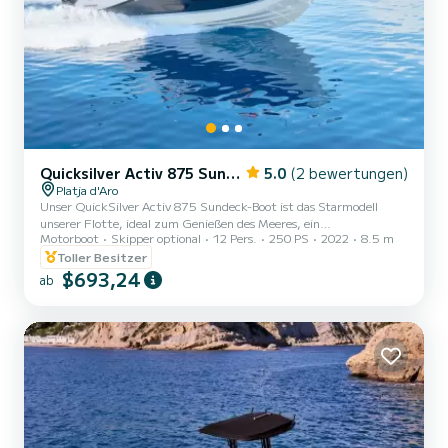
Quicksilver Activ 875 Sundeck
5.0
(2 bewertungen)
Platja d'Aro
Unser QuickSilver Activ 875 Sundeck-Boot ist das Starmodell
unserer Flotte, ideal zum Genießen des Meeres, ein
Motorboot
Skipper optional
12 Pers.
250 PS
2022
8.5 m
leistungsstarkes und wendiges Boot, ausgestattet mit 2 Motoren
mit jeweils 250 PS. Es verfügt über eine sportliche
Toller Besitzer
Außenausstattung, eine Kabine für 4 Personen mit Bad und
$693,24
ab
Dusche, 2 Kühlschränke, Mikrowelle, elektrische Ankerwinde, Bug-
und Heck-Solarium, Simrad GPS-Plotter, Bugstrahlruder...
Möchten Sie es überprüfen? ? Nehmen Sie bis zu 12 Personen an
Bord auf und genießen Sie die Pr...