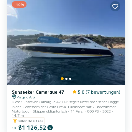
-10%
Sunseeker Camargue 47
5.0
(7 bewertungen)
Platja d'Aro
Diese Sunseeker Camargue 47 Fuß segelt unter spanischer Flagge
in den Gewässern der Costa Brava. Luxusboot mit 2 Badezimmern,
Motorboot
Skipper obligatorisch
11 Pers.
900 PS
2022
1 Hauptschlafzimmer und 2 Einzelbetten. Küche und
14.7 m
Wohnzimmer. Luxuriöse Sitzgelegenheiten an Deck mit
Toller Besitzer
Außenküche. Großes Loungedeck
$1 126,52
ab