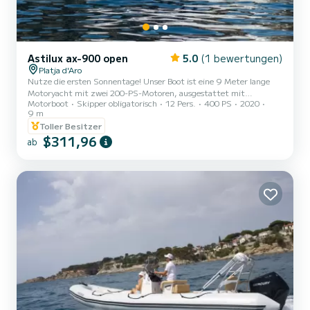
Astilux ax-900 open
5.0
(1 bewertungen)
Platja d'Aro
Nutze die ersten Sonnentage! Unser Boot ist eine 9 Meter lange
Motoryacht mit zwei 200-PS-Motoren, ausgestattet mit
Motorboot
Skipper obligatorisch
12 Pers.
400 PS
2020
zahlreichen Extras und geführt von einem jungen Skipper, der alles
9 m
daransetzt, unseren Gästen ein unvergessliches Erlebnis zu bieten.
Toller Besitzer
Inklusive Aktivitäten: Stand-Up-Paddling, um das kristallklare
$311,96
Wasser zu erkunden. Sea Scooter (Unterwasser-Propeller): Spüre
ab
den Nervenkitzel des kraftvollen Tauchens! Banane für 4 Personen,
purer Spaß auf dem Wasser. Schnorchelausrüstung, um Me...