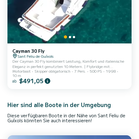
Cayman 30 Fly
Sant Feliu de Guíxols
Der Cayman 30 Fly kombiniert Leistung, Komfort und italienische
Eleganz in perfekt genutzten 10 Metern. | Flybridge mit
Motorboot
Skipper obligatorisch
7 Pers.
500 PS
1998
Panoramablick, großes Cockpit und Sonnendeck ideal für Gruppen,
10 m
Familien oder Paare, die das Meer genießen möchten. |
$491,05
ab
Doppelmotor Diesel, Stabilität und ausgestattete Kabine: perfekt
für Premium-Tagescharter
Hier sind alle Boote in der Umgebung
Diese verfügbaren Boote in der Nähe von Sant Feliu de
Guíxols könnten Sie auch interessieren!