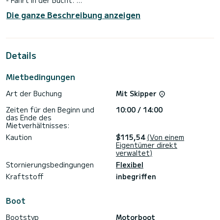
- Ankern an der Punta de la Banya, wo das Wasser ruhig,
Die ganze Beschreibung anzeigen
sauber und flach ist und Zeit zum Baden bleibt.
- Besuch der Muschelfarm MUSCLUARIUM, die nur mit dem
Boot erreichbar ist.
- Rückkehr zum Basishafen.
Details
Die Fahrt dauert vier Stunden und kostet 270€, zahlbar auf
der Website zum Zeitpunkt der Buchung + 80€, die im Hafen
beim Einsteigen und beim Unterzeichnen des Mietvertrags
Mietbedingungen
für den Kapitänlohn zu entrichten sind. (Bitte bar oder per
Bizum) Die Gesamtmiete beträgt 350€ für vier Stunden
Art der Buchung
Mit Skipper
Service.
Zeiten für den Beginn und
10:00 / 14:00
Im Preis enthalten sind:
das Ende des
- Große Badetücher.
Mietverhältnisses:
- Unterhaltung mit aufblasbaren Spielzeugen und
Taucherbrillen.
Kaution
$115,54
(Von einem
- 50-Liter-Kühlschrank mit Eis.
Eigentümer direkt
- Rettungswesten.
verwaltet)
- Unfallversicherung für die Passagiere.
Stornierungsbedingungen
Flexibel
- Treibstoff, Diesel.
- Kapitän des Bootes zu Ihrer Verfügung.
Kraftstoff
inbegriffen
Wir hoffen, dass unser Angebot für Sie interessant ist und
freuen uns darauf, Sie bald an Bord begrüßen zu dürfen.
Boot
Bootstyp
Motorboot