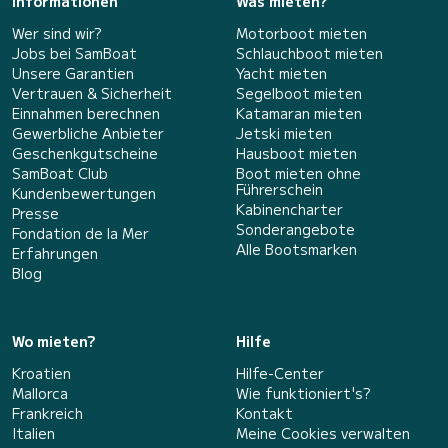
Informationen
Was mieten?
Wer sind wir?
Motorboot mieten
Jobs bei SamBoat
Schlauchboot mieten
Unsere Garantien
Yacht mieten
Vertrauen & Sicherheit
Segelboot mieten
Einnahmen berechnen
Katamaran mieten
Gewerbliche Anbieter
Jetski mieten
Geschenkgutscheine
Hausboot mieten
SamBoat Club
Boot mieten ohne
Führerschein
Kundenbewertungen
Kabinencharter
Presse
Sonderangebote
Fondation de la Mer
Alle Bootsmarken
Erfahrungen
Blog
Wo mieten?
Hilfe
Kroatien
Hilfe-Center
Mallorca
Wie funktioniert's?
Frankreich
Kontakt
Italien
Meine Cookies verwalten