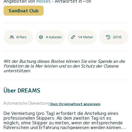
Angeboten von
Moisés
- Antwortet in ~5h
SamBoat Club
8 Pers.
4 Kabinen
14 Meter
2016
Mit der Buchung dieses Bootes können Sie eine Spende an die
Fondation de la Mer leisten und so den Schutz der Ozeane
unterstützen.
Über DREAMS
Automatische Übersetzung
Den Originaltext anzeigen
Die Vermietung (pro Tag) erfordert die Anstellung eines
professionellen Skippers. Ab dem zweiten Tag ist es
möglich, ohne Skipper zu mieten, wenn der entsprechende
Führerschein und Erfahrung nachgewiesen werden können.
Segelboot ideal zum Segeln, sehr geräumig im Inneren für