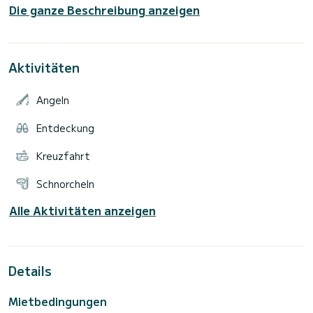
Die ganze Beschreibung anzeigen
eine gute Erholung, große Küche, vier Doppelkabinen, drei
Bäder mit Innen- und Außendusche. Plattform am Heck für
Aktivitäten
Angeln
Entdeckung
Kreuzfahrt
Schnorcheln
Alle Aktivitäten anzeigen
Details
Mietbedingungen