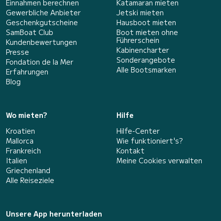
Einnahmen berechnen
Katamaran mieten
Gewerbliche Anbieter
Jetski mieten
Geschenkgutscheine
Hausboot mieten
SamBoat Club
Boot mieten ohne
Führerschein
Kundenbewertungen
Kabinencharter
Presse
Sonderangebote
Fondation de la Mer
Alle Bootsmarken
Erfahrungen
Blog
Wo mieten?
Hilfe
Kroatien
Hilfe-Center
Mallorca
Wie funktioniert's?
Frankreich
Kontakt
Italien
Meine Cookies verwalten
Griechenland
Alle Reiseziele
Unsere App herunterladen