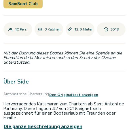
SamBoat Club
10 Pers.
3 Kabinen
12,9 Meter
2018
Mit der Buchung dieses Bootes können Sie eine Spende an die
Fondation de la Mer leisten und so den Schutz der Ozeane
unterstützen.
Über Side
Automatische Übersetzung
Den Originaltext anzeigen
Hervorragendes Katamaran zum Chartern ab Sant Antoni de
Portmany. Diese Lagoon 42 von 2018 eignet sich
ausgezeichnet für einen Bootsurlaub mit Freunden oder
Familie.
Die ganze Beschreibung anzeigen
Das Boot hat 3 Kabinen mit allem Komfort und eine