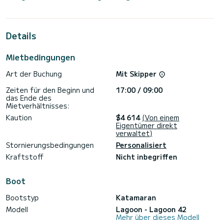
Kapazität von Personen. Mit einer Gesamtlänge von 13
Metern wird es Ihr perfekter Begleiter sein, um einen
einzigartigen Urlaub auf dem Wasser in der Umgebung von
Sant Antoni de Portmany zu verbringen.
Details
Für Ihren Komfort verfügt Side über 3 Toiletten mit Dusche
Mietbedingungen
Dieses Boot ist mit einem Durchgelattetes Großsegel und
einem Rollgenua ausgestattet. Es ist unter anderem mit
Art der Buchung
Mit Skipper
folgender Ausrüstung ausgestattet: Autopilot,
Außenbordmotor, Außenlautsprecher, USB-Steckdose,
Zeiten für den Beginn und
17:00 / 09:00
Entsalzungsanlage, Klimaanlage, Elektrowinch.
das Ende des
Mietverhältnisses:
Buchungsanfragen und unverbindliche Preisanfragen werden
direkt von SamBoat bearbeitet. Über die Plattform erhalten
Kaution
$4 614
(Von einem
Sie die besten Preise.
Eigentümer direkt
verwaltet)
Stornierungsbedingungen
Personalisiert
Kraftstoff
Nicht inbegriffen
Boot
Bootstyp
Katamaran
Modell
Lagoon - Lagoon 42
Mehr über dieses Modell