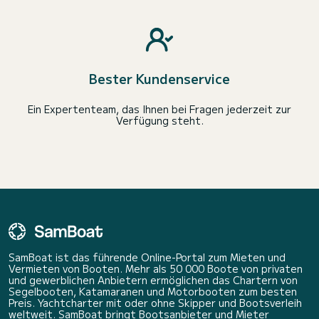
Bester Kundenservice
Ein Expertenteam, das Ihnen bei Fragen jederzeit zur
Verfügung steht.
SamBoat ist das führende Online-Portal zum Mieten und
Vermieten von Booten. Mehr als 50 000 Boote von privaten
und gewerblichen Anbietern ermöglichen das Chartern von
Segelbooten, Katamaranen und Motorbooten zum besten
Preis. Yachtcharter mit oder ohne Skipper und Bootsverleih
weltweit. SamBoat bringt Bootsanbieter und Mieter