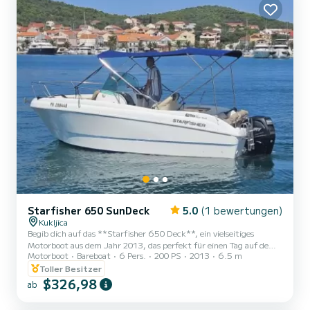
Buchten erkunden, lokales Essen probieren oder einfach nur...
Starfisher 650 SunDeck
5.0
(1 bewertungen)
Kukljica
Begib dich auf das **Starfisher 650 Deck**, ein vielseitiges
Motorboot aus dem Jahr 2013, das perfekt für einen Tag auf dem
Motorboot
Bareboat
6 Pers.
200 PS
2013
6.5 m
Wasser ist. Mit einer Länge von 6,5 Metern und einem 200 PS
Mercury-Motor bietet dieses Boot eine reibungslose Fahrt für bis
Toller Besitzer
zu 6 Personen. Es verfügt über die wesentliche Ausstattung wie
$326,98
ab
GPS für eine einfache Navigation und ein USB-Radio für
Unterhaltung. Das Boot enthält auch ein Bimini-Top für Schatten,