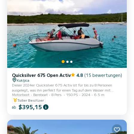
Quicksilver 675 Open Activ
4.8
(15 bewertungen)
Kukljica
Dieser 2024er Quicksilver 675 Activ ist für bis zu 8 Personen
ausgelegt, was ihn perfekt für einen Tag auf dem Wasser mit
Motorboot
Bareboat
8 Pers.
150 PS
2024
6.5 m
Freunden oder Familie macht. Angetrieben von einem robusten
150-PS-Motor bietet das Motorboot ein reibungsloses und
Toller Besitzer
zuverlässiges Fahrerlebnis. Die Navigation wird durch einen
$395,15
ab
externen GPS-Plotter vereinfacht, der es Ihnen ermöglicht,
selbstbewusst zu erkunden. Beim Ankern oder Anlegen bietet das
Bimini ausreichend Schatten und erhöht den Komfort an Bord. Das
Boot ist auch m...