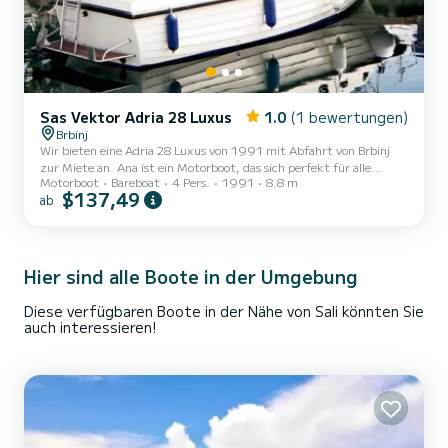
Sas Vektor Adria 28 Luxus
1.0
(1 bewertungen)
Brbinj
Wir bieten eine Adria 28 Luxus von 1991 mit Abfahrt von Brbinj
zur Miete an. Ana ist ein Motorboot, das sich perfekt für alle
Motorboot
Bareboat
4 Pers.
1991
8.8 m
Vermietungen eignet. Dieses Motorboot ist sehr angenehm zu
$137,49
ab
handhaben für eine einwöchige Kreuzfahrt oder länger. Das Boot
verfügt über 2 voll ausgestattete Kabinen und bietet Platz für 4
Personen. Mit einer Gesamtlänge von 9 Metern wird es Ihr bester
Verbündeter sein, um einen außergewöhnlichen Urlaub auf dem
Wasser in der Umgebung von Brbinj zu verbringen. Für Ihren K...
Hier sind alle Boote in der Umgebung
Diese verfügbaren Boote in der Nähe von Sali könnten Sie
auch interessieren!