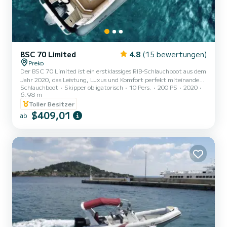
BSC 70 Limited
4.8
(15 bewertungen)
Preko
Der BSC 70 Limited ist ein erstklassiges RIB-Schlauchboot aus dem
Jahr 2020, das Leistung, Luxus und Komfort perfekt miteinander
Schlauchboot
Skipper obligatorisch
10 Pers.
200 PS
2020
verbindet. Mit einer Länge von 6,98 Metern und einem kraftvollen
6.98 m
200-PS-Motor bietet es eine sanfte Reisegeschwindigkeit von 24
Toller Besitzer
mph bei einem effizienten Kraftstoffverbrauch von 20 Litern pro
$409,01
Stunde. Dieses Boot ist für bis zu 10 Personen ausgelegt und eignet
ab
sich perfekt für einen spektakulären Tag auf dem Wasser – egal, ob
Sie versteckte Juwelen an der Küste erkunden...