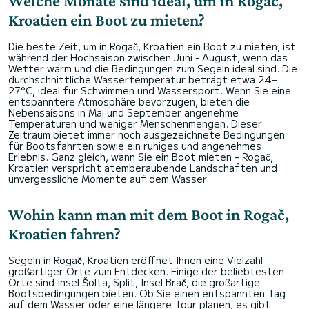
Welche Monate sind ideal, um in Rogač,
Kroatien ein Boot zu mieten?
Die beste Zeit, um in Rogač, Kroatien ein Boot zu mieten, ist
während der Hochsaison zwischen Juni - August, wenn das
Wetter warm und die Bedingungen zum Segeln ideal sind. Die
durchschnittliche Wassertemperatur beträgt etwa 24–
27°C, ideal für Schwimmen und Wassersport. Wenn Sie eine
entspanntere Atmosphäre bevorzugen, bieten die
Nebensaisons in Mai und September angenehme
Temperaturen und weniger Menschenmengen. Dieser
Zeitraum bietet immer noch ausgezeichnete Bedingungen
für Bootsfahrten sowie ein ruhiges und angenehmes
Erlebnis. Ganz gleich, wann Sie ein Boot mieten – Rogač,
Kroatien verspricht atemberaubende Landschaften und
unvergessliche Momente auf dem Wasser.
Wohin kann man mit dem Boot in Rogač,
Kroatien fahren?
Segeln in Rogač, Kroatien eröffnet Ihnen eine Vielzahl
großartiger Orte zum Entdecken. Einige der beliebtesten
Orte sind Insel Šolta, Split, Insel Brač, die großartige
Bootsbedingungen bieten. Ob Sie einen entspannten Tag
auf dem Wasser oder eine längere Tour planen, es gibt