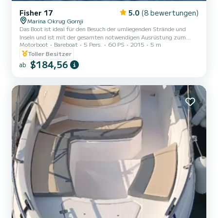
Fisher 17
5.0
(8 bewertungen)
Marina Okrug Gornji
Das Boot ist ideal für den Besuch der umliegenden Strände und
Inseln und ist mit der gesamten notwendigen Ausrüstung zum
Motorboot
Bareboat
5 Pers.
60 PS
2015
5 m
Segeln und einem eintägigen Aufenthalt auf See ausgestattet.
Skipper auf Anfrage Führerschein erforderlich
Toller Besitzer
$184,56
ab