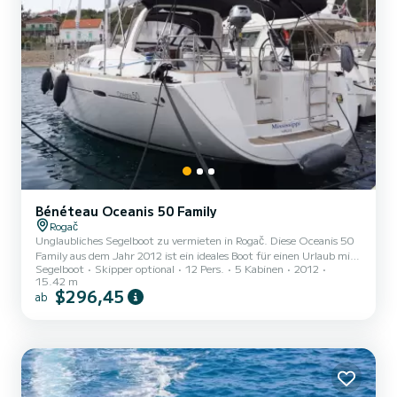
Bénéteau Oceanis 50 Family
Rogač
Unglaubliches Segelboot zu vermieten in Rogač. Diese Oceanis 50
Family aus dem Jahr 2012 ist ein ideales Boot für einen Urlaub mit
Segelboot
Skipper optional
12 Pers.
5 Kabinen
2012
Familie oder Freunden. Auf diesem 15 Meter langen Segelboot
15.42 m
werden Sie eine außergewöhnliche Kreuzfahrt erleben. Sie können
$296,45
ab
während der Kreuzfahrt bis zu 12 Passagiere unterbringen und die
5 Kabinen mit absolutem Komfort nutzen. Für Ihren Komfort
verfügt Mississippi über 3 Toiletten mit Dusche Dieses Boot ist mit
einem Rollgroßsegel und einer Rollgenua ausgestat...