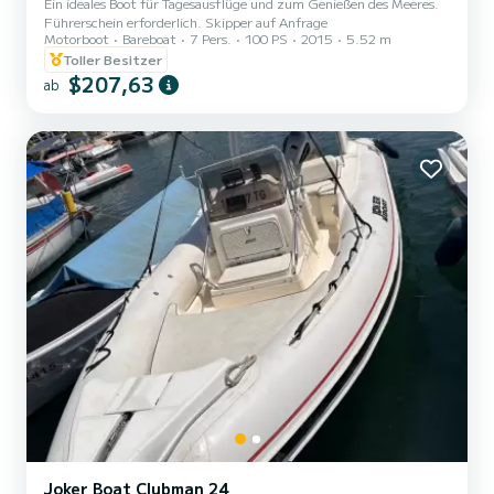
Ein ideales Boot für Tagesausflüge und zum Genießen des Meeres.
Führerschein erforderlich. Skipper auf Anfrage
Motorboot
Bareboat
7 Pers.
100 PS
2015
5.52 m
Toller Besitzer
$207,63
ab
Joker Boat Clubman 24