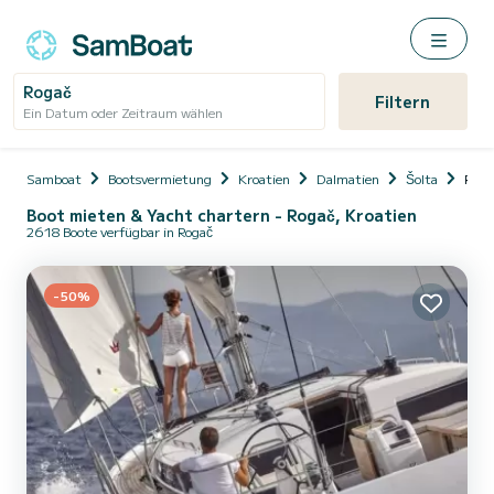
Rogač
Filtern
Ein Datum oder Zeitraum wählen
Samboat
Bootsvermietung
Kroatien
Dalmatien
Šolta
Roga
Boot mieten & Yacht chartern - Rogač, Kroatien
2618 Boote verfügbar in Rogač
-50%