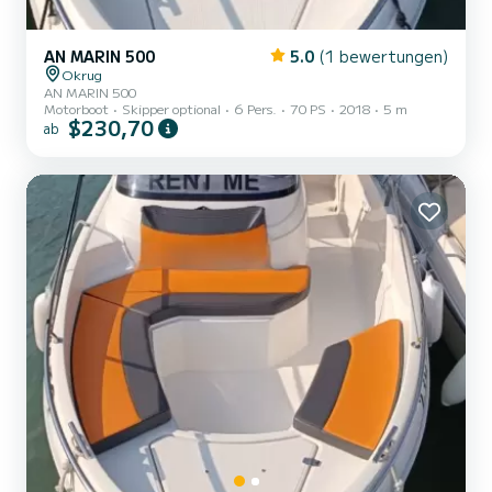
AN MARIN 500
5.0
(1 bewertungen)
Okrug
AN MARIN 500
Motorboot
Skipper optional
6 Pers.
70 PS
2018
5 m
$230,70
ab