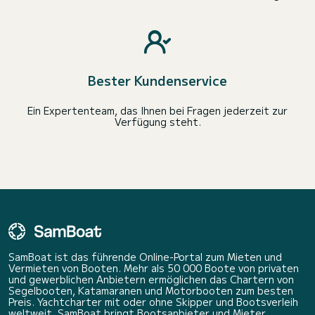
Bester Kundenservice
Ein Expertenteam, das Ihnen bei Fragen jederzeit zur
Verfügung steht.
SamBoat ist das führende Online-Portal zum Mieten und
Vermieten von Booten. Mehr als 50 000 Boote von privaten
und gewerblichen Anbietern ermöglichen das Chartern von
Segelbooten, Katamaranen und Motorbooten zum besten
Preis. Yachtcharter mit oder ohne Skipper und Bootsverleih
weltweit. SamBoat bringt Bootsanbieter und Mieter