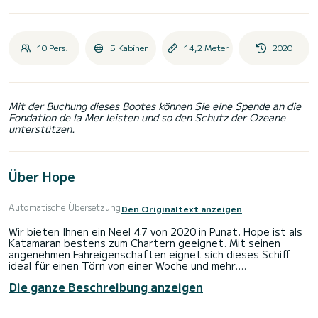
10 Pers.
5 Kabinen
14,2 Meter
2020
Mit der Buchung dieses Bootes können Sie eine Spende an die
Fondation de la Mer leisten und so den Schutz der Ozeane
unterstützen.
Über Hope
Automatische Übersetzung
Den Originaltext anzeigen
Wir bieten Ihnen ein Neel 47 von 2020 in Punat. Hope ist als
Katamaran bestens zum Chartern geeignet. Mit seinen
angenehmen Fahreigenschaften eignet sich dieses Schiff
ideal für einen Törn von einer Woche und mehr.
Die ganze Beschreibung anzeigen
Das Boot hat 5 Kabinen mit allem Komfort und eine
Kapazität von 10 Personen. Mit einer Gesamtlänge von 14
Metern wird es Ihr perfekter Begleiter sein, um einen