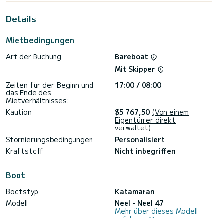
einzigartigen Urlaub auf dem Wasser in der Umgebung von
Punat zu verbringen.
Details
Dieses Neel 47 verfügt über 3 Toiletten mit Dusche.
Mietbedingungen
Dieses Boot ist mit einem Durchgelattetes Großsegel und
einem Rollgenua ausgestattet. Es ist unter anderem mit
Art der Buchung
Bareboat
folgender Ausrüstung ausgestattet: Autopilot,
Bugstrahlruder, TV, Außenlautsprecher, Deckdusche, Solar-
Mit Skipper
Panel, Badeplattform.
Zeiten für den Beginn und
17:00 / 08:00
Haben Sie Fragen bezüglich des Bootes oder den
das Ende des
Charterbedingungen? Schicken Sie uns einfach eine
Mietverhältnisses:
Nachricht auf SamBoat, unsere Mitarbeiter beantworten
Kaution
$5 767,50
(Von einem
Eigentümer direkt
verwaltet)
Stornierungsbedingungen
Personalisiert
Kraftstoff
Nicht inbegriffen
Boot
Bootstyp
Katamaran
Modell
Neel - Neel 47
Mehr über dieses Modell