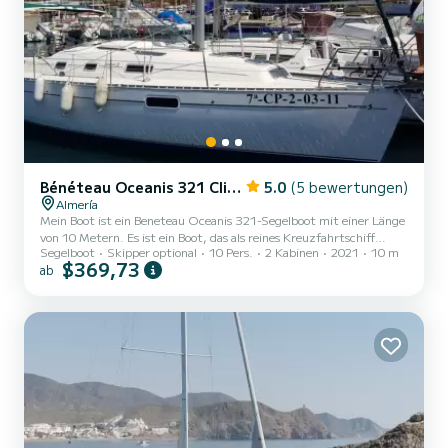
Bénéteau Oceanis 321 Clipper
5.0
(5 bewertungen)
Almería
Mein Boot ist ein Beneteau Oceanis 321-Segelboot mit einer Länge
von 10 Metern. Es ist ein Boot, das als reines Kreuzfahrtschiff
Segelboot
Skipper optional
10 Pers.
2 Kabinen
2021
10 m
konzipiert ist, sehr stabil und edel für komfortables und sicheres
$369,73
ab
Segeln. Es funktioniert unter fast allen Bedingungen gut, zeigt
jedoch bei Wind seine besten Eigenschaften auf der Flosse. Es
verfügt über einen 30-PS-Volvo-Penta-Motor, der es ihm
ermöglicht, bei Windstille eine Reisegeschwindigkeit von etwa 6
Knoten aufrechtzuerhalten, indem es an der Schot zieht, sod...