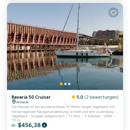
Bavaria 50 Cruiser
5.0
(2 bewertungen)
Almería
Die Pequod ist ein wunderschönes 15 Meter langes Segelboot mit
hervorragender Navigationsleistung, schnell und sehr zuverlässig.
Segelboot
Skipper obligatorisch
11 Pers.
5 Kabinen
2005
Es verfügt über 5 Doppelkabinen und drei komplette Badezimmer
15 m
(der Skipper belegt eine Kabine). Das Wohnzimmer verwandelt sich
$456,38
ab
in ein Bett, sodass Sie nachts besser schlafen können. Dieses