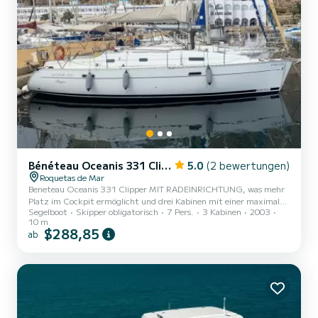
Bénéteau Oceanis 331 Clipper
5.0
(2 bewertungen)
Roquetas de Mar
Beneteau Oceanis 331 Clipper MIT RADEINRICHTUNG, was mehr
Platz im Cockpit ermöglicht und drei Kabinen mit einer maximalen
Segelboot
Skipper obligatorisch
7 Pers.
3 Kabinen
2003
Kapazität von 7 Personen.
10 m
$288,85
ab