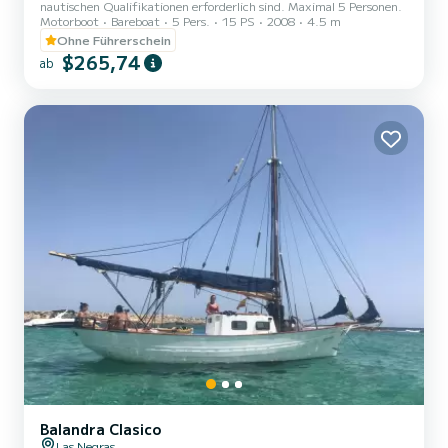
nautischen Qualifikationen erforderlich sind. Maximal 5 Personen.
Motorboot
Bareboat
5 Pers.
15 PS
2008
4.5 m
Ohne Führerschein
$265,74
ab
Balandra Clasico
Las Negras