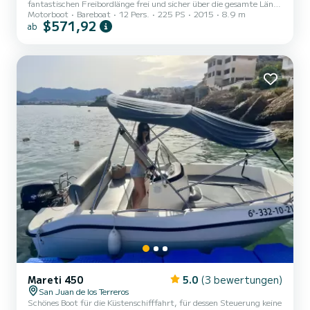
fantastischen Freibordlänge frei und sicher über die gesamte Länge
Motorboot
Bareboat
12 Pers.
225 PS
2015
8.9 m
bewegen können. An Bord können bis zu 12 Personen reisen und es
$571,92
ab
ist mit allen Annehmlichkeiten ausgestattet, wie z.B. Bimini-
Verdeck, Süßwasser-Dusche, Badeplattform und -leiter, Bluetooth-
Musik mit leistungsstarken Lautsprechern, GPS-Kartenplotter,
UKW-Funk und elektrischer Toilette
Mareti 450
5.0
(3 bewertungen)
San Juan de los Terreros
Schönes Boot für die Küstenschifffahrt, für dessen Steuerung keine