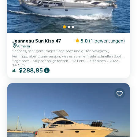
Jeanneau Sun Kiss 47
5.0
(1 bewertungen)
Almería
Schönes, sehr geräumiges Segelboot und guter Navigator,
Rennrigg, aber Eignerversion, was es zu einem sehr schnellen Boot
Segelboot
Skipper obligatorisch
12 Pers.
3 Kabinen
2022
und sehr bewohnbar macht. Vorbereitet für lange Fahrten und sehr
14.5 m
komfortabel zum Vergnügen der Kunden, mit einem Cockpit mit
$288,85
ab
ausziehbarem Tisch für mehr Gäste, mit Matratzen für mehr
Komfort auf allen Sitzen sowie sehr geräumigen und bequemen
Matratzen für das Solarium im Bug. Es verfügt außerdem über
eine große Bimini-Markise für das Cockpit, eine Solarium-Markise
und mehr...