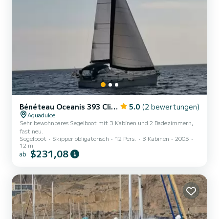
Bénéteau Oceanis 393 Clipper
5.0
(2 bewertungen)
Aguadulce
Sehr bewohnbares Segelboot mit 3 Kabinen und 2 Badezimmern,
fast neu.
Segelboot
Skipper obligatorisch
12 Pers.
3 Kabinen
2005
12 m
$231,08
ab