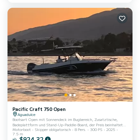
beeindruckende Segelboot ist mit allem Komfort ausgestattet.
Draußen verfügt es über ein Teakdeck mit großer Liegefläche, ein
großes, speziell für Ihren Komfort angefertigtes Solari...
Pacific Craft 750 Open
Aguadulce
Bootsart Open mit Sonnendeck im Bugbereich, Zusatztische,
Badeplattform und Stand-Up-Paddle-Board, der Preis beinhaltet
Motorboot
Skipper obligatorisch
8 Pers.
300 PS
2025
keinen Treibstoff.
7.5 m
$924,32
ab