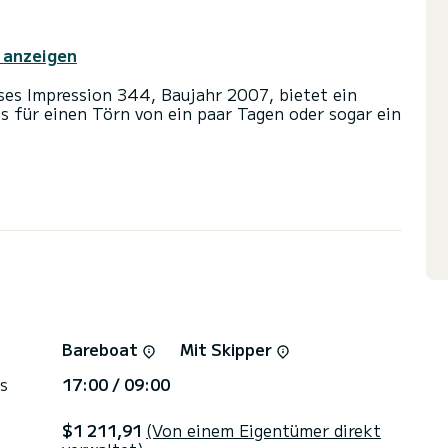
 anzeigen
ses Impression 344, Baujahr 2007, bietet ein
s für einen Törn von ein paar Tagen oder sogar ein
 und bietet Platz für 6 Personen. Mit einer
ster Verbündeter sein, um einen
 in der Umgebung von Primošten zu verbringen.
mit Dusche ausgestattet.
nd einer Rollgenua ausgestattet. Es verfügt über
nd Internet.
ngen klicken Sie auf die Schaltfläche „Angebot
Bareboat
Mit Skipper
s
17:00 / 09:00
$1 211,91
(Von einem Eigentümer direkt