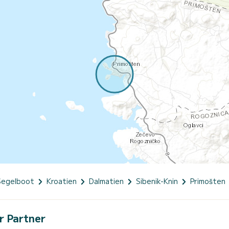
Segelboot
Kroatien
Dalmatien
Sibenik-Knin
Primošten
r Partner