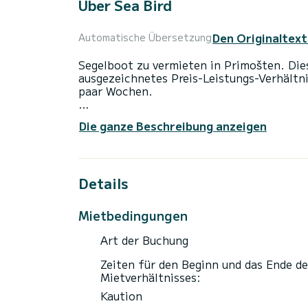
Über Sea Bird
Den Originaltext
Automatische Übersetzung
Segelboot zu vermieten in Primošten. Die
ausgezeichnetes Preis-Leistungs-Verhältni
paar Wochen.
Das Boot hat 3 voll ausgestattete Kabinen
Die ganze Beschreibung anzeigen
Gesamtlänge von 11 Metern wird es Ihr be
außergewöhnlichen Urlaub auf dem Wasser
Dieses Impression 344 ist mit 1 Toilette 
Details
Dieses Boot ist mit einem Rollgroßsegel u
folgende Ausstattung: Autopilot, WLAN u
Mietbedingungen
Für Informationsanfragen oder Reservieru
Art der Buchung
Zeiten für den Beginn und das Ende de
Mietverhältnisses:
Kaution