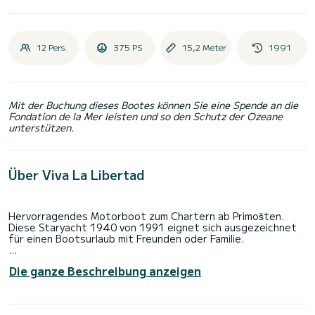
12 Pers.
375 PS
15,2 Meter
1991
Mit der Buchung dieses Bootes können Sie eine Spende an die
Fondation de la Mer leisten und so den Schutz der Ozeane
unterstützen.
Über Viva La Libertad
Hervorragendes Motorboot zum Chartern ab Primošten.
Diese Staryacht 1940 von 1991 eignet sich ausgezeichnet
für einen Bootsurlaub mit Freunden oder Familie.
Sie möchten einen unvergesslichen Törn auf diesem
Die ganze Beschreibung anzeigen
Motorboot mit 15 Metern Länge verbringen? Sie können mit
bis zu 12 Personen an Bord kommen und die 5 komfortablen
Kabinen genießen.