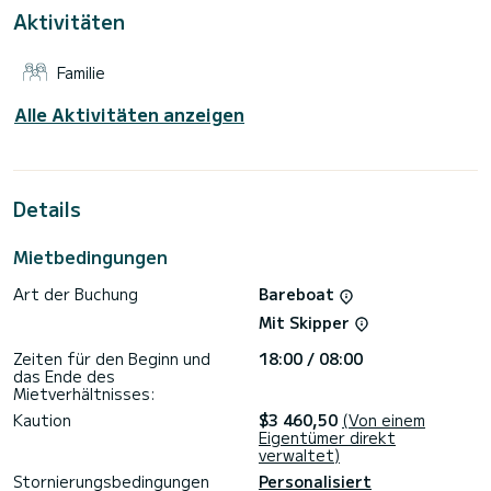
Für Ihren Komfort verfügt Viva La Libertad über 4 Toiletten
Aktivitäten
mit Dusche
Es ist unter anderem mit folgender Ausrüstung
Familie
ausgestattet: Autopilot, Außenbordmotor, TV, USB-
Steckdose, WLAN und Internet, Deckdusche,
Außenkühlschrank.
Alle Aktivitäten anzeigen
Zögern Sie nicht, ein persönliches Angebot anzufordern.
Unser Team berät Sie gerne zu all Ihren Fragen rund um Ihren
Bootsurlaub.
Details
Mietbedingungen
Art der Buchung
Bareboat
Mit Skipper
Zeiten für den Beginn und
18:00 / 08:00
das Ende des
Mietverhältnisses:
Kaution
$3 460,50
(Von einem
Eigentümer direkt
verwaltet)
Stornierungsbedingungen
Personalisiert