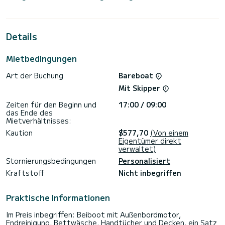
Kapazität von 8 Personen. Mit einer Gesamtlänge von 12
Metern wird es Ihr perfekter Begleiter sein, um einen
einzigartigen Urlaub auf dem Wasser in der Umgebung von
Préveza zu verbringen.
Details
Dieses Sun Odyssey 410 verfügt über 2 Toiletten mit
Dusche.
Mietbedingungen
Dieses Boot ist mit einem Durchgelattetes Großsegel und
Art der Buchung
Bareboat
einem Rollgenua ausgestattet. Es ist unter anderem mit
folgender Ausrüstung ausgestattet: Autopilot,
Mit Skipper
Außenbordmotor, Solar-Panel.
Zeiten für den Beginn und
17:00 / 09:00
Haben Sie Fragen bezüglich des Bootes oder den
das Ende des
Charterbedingungen? Schicken Sie uns einfach eine
Mietverhältnisses:
Nachricht auf SamBoat, unsere Mitarbeiter beantworten
Kaution
$577,70
(Von einem
Eigentümer direkt
verwaltet)
Stornierungsbedingungen
Personalisiert
Kraftstoff
Nicht inbegriffen
Praktische Informationen
Im Preis inbegriffen: Beiboot mit Außenbordmotor,
Endreinigung, Bettwäsche, Handtücher und Decken, ein Satz