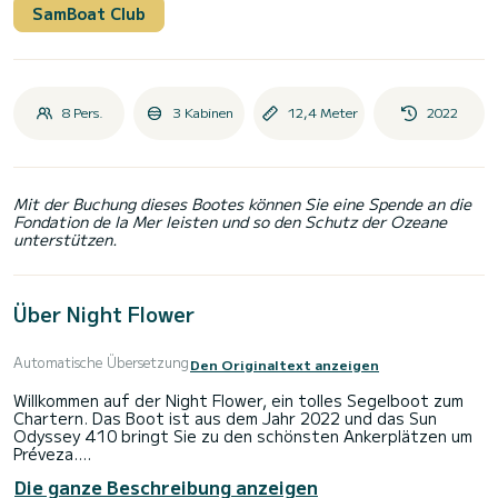
SamBoat Club
8 Pers.
3 Kabinen
12,4 Meter
2022
Mit der Buchung dieses Bootes können Sie eine Spende an die
Fondation de la Mer leisten und so den Schutz der Ozeane
unterstützen.
Über Night Flower
Automatische Übersetzung
Den Originaltext anzeigen
Willkommen auf der Night Flower, ein tolles Segelboot zum
Chartern. Das Boot ist aus dem Jahr 2022 und das Sun
Odyssey 410 bringt Sie zu den schönsten Ankerplätzen um
Préveza.
Die ganze Beschreibung anzeigen
Das Boot hat 3 Kabinen mit allem Komfort und eine