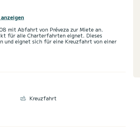
 anzeigen
008 mit Abfahrt von Préveza zur Miete an.
ekt für alle Charterfahrten eignet. Dieses
 und eignet sich für eine Kreuzfahrt von einer
0 PS. Die 3 Kabinen bieten Platz für 8 Passagiere
ten mit Dusche ausgestattet.
nd einer Rollgenua ausgestattet. Es verfügt über
hlruder, Lautsprecher, Deckdusche.
Kreuzfahrt
orm ein Angebot anzufordern. Wir werden uns mit