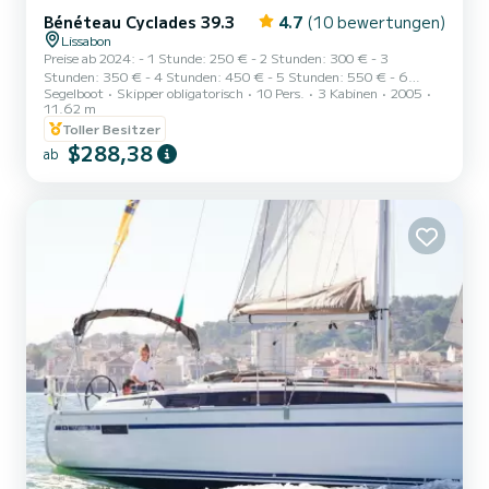
Bénéteau Cyclades 39.3
4.7
(10 bewertungen)
Lissabon
Preise ab 2024: - 1 Stunde: 250 € - 2 Stunden: 300 € - 3
Stunden: 350 € - 4 Stunden: 450 € - 5 Stunden: 550 € - 6
Segelboot
Skipper obligatorisch
10 Pers.
3 Kabinen
2005
Stunden: 650 € - 7 Stunden: 750 € - 8 Stunden: 850 € - Für
11.62 m
Abfahrten zum Sonnenuntergang ab 2024 wird ein Aufpreis von
Toller Besitzer
50 € erhoben. Saisonale Fahrpläne, bitte erkundigen Sie sich bei
$288,38
uns nach der genauen Uhrzeit der Sonnenuntergangstour an Ihrem
ab
Datum.