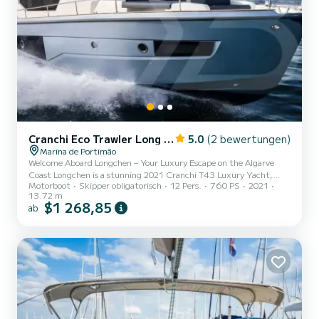
Cranchi Eco Trawler Long Distance 43
5.0
(2 bewertungen)
Marina de Portimão
Welcome Aboard Longchen – Your Luxury Escape on the Algarve
Coast Longchen is a stunning 2021 Cranchi T43 Luxury Yacht,
Motorboot
Skipper obligatorisch
12 Pers.
760 PS
2021
designed for unforgettable cruises in total comfort and style.
13.72 m
Whether you’re planning a family holiday, a romantic weekend
$1 268,85
ab
escape, or an extended coastal adventure, this yacht has
everything you need for a premium experience on the water. One
of Longchen’s standout features is its Seakeeper stabilizer system,
a cutting-edge technology that keeps the yacht as stable as a roc...