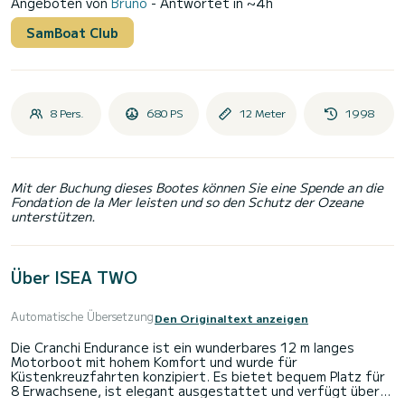
Angeboten von
Bruno
- Antwortet in ~4h
SamBoat Club
8 Pers.
680 PS
12 Meter
1998
Mit der Buchung dieses Bootes können Sie eine Spende an die
Fondation de la Mer leisten und so den Schutz der Ozeane
unterstützen.
Über ISEA TWO
Automatische Übersetzung
Den Originaltext anzeigen
Die Cranchi Endurance ist ein wunderbares 12 m langes
Motorboot mit hohem Komfort und wurde für
Küstenkreuzfahrten konzipiert. Es bietet bequem Platz für
8 Erwachsene, ist elegant ausgestattet und verfügt über
geräumige Innenräume. Das Boot kann mit unserer Crew