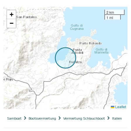
2 km
+
1 mi
−
Leaflet
Samboat
Bootsvermietung
Vermietung Schlauchboot
Italien
S