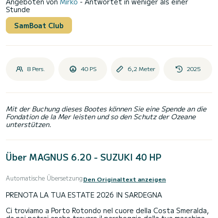
Angeboten von
Mirko
- Antwortet in weniger als einer
Stunde
SamBoat Club
8 Pers.
40 PS
6,2 Meter
2025
Mit der Buchung dieses Bootes können Sie eine Spende an die
Fondation de la Mer leisten und so den Schutz der Ozeane
unterstützen.
Über MAGNUS 6.20 - SUZUKI 40 HP
Automatische Übersetzung
Den Originaltext anzeigen
PRENOTA LA TUA ESTATE 2026 IN SARDEGNA
Ci troviamo a Porto Rotondo nel cuore della Costa Smeralda,
da noi potrai anche trovare il parcheggio della tua macchina