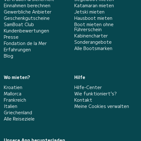
Einnahmen berechnen
Katamaran mieten
Gewerbliche Anbieter
Jetski mieten
Geschenkgutscheine
Hausboot mieten
SamBoat Club
Boot mieten ohne
Führerschein
Kundenbewertungen
Kabinencharter
Presse
Sonderangebote
Fondation de la Mer
Alle Bootsmarken
Erfahrungen
Blog
Wo mieten?
Hilfe
Kroatien
Hilfe-Center
Mallorca
Wie funktioniert's?
Frankreich
Kontakt
Italien
Meine Cookies verwalten
Griechenland
Alle Reiseziele
Unsere App herunterladen