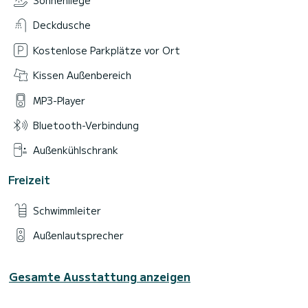
Sonnenliege
Da noi potrai acquistare:
•profumo acqua di mortorio,
Deckdusche
•digestivi produzione propria(Limoncello,Mirto di Sardegna)
•pasticceria tipica sarda produzione propria.
SI RICHIEDE LA PRENOTAZIONE ANTICIPATA.
Kostenlose Parkplätze vor Ort
Kissen Außenbereich
MP3-Player
Bluetooth-Verbindung
Außenkühlschrank
Freizeit
Schwimmleiter
Außenlautsprecher
Gesamte Ausstattung anzeigen