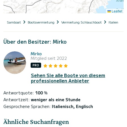
Leaflet
Samboat
Bootsvermietung
Vermietung Schlauchboot
Italien
S
Über den Besitzer: Mirko
Mirko
Mitglied seit 2022
PRO
Sehen Sie alle Boote von diesem
professionellen Anbieter
Antwortquote:
100
%
Antwortzeit:
weniger als eine Stunde
Gesprochene Sprachen:
Italienisch, Englisch
Ähnliche Suchanfragen