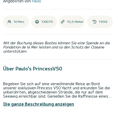
Angeboten von
Paulo
10 Pers.
1200 PS
15,5 Meter
1999
Mit der Buchung dieses Bootes können Sie eine Spende an die
Fondation de la Mer leisten und so den Schutz der Ozeane
unterstützen.
Über Paulo's PrincessV50
Begeben Sie sich auf eine verwöhnende Reise an Bord
unserer exklusiven Princess V50 Yacht und erkunden Sie die
unberührten, abgeschiedenen Strände, die nur auf dem
Seeweg erreichbar sind. Genießen Sie die Raffinesse eines
privaten Mittagessens an Bord und schaffen Sie
Die ganze Beschreibung anzeigen
unvergessliche Momente mit Ihrer geschätzten Familie und
Ihren Freunden.