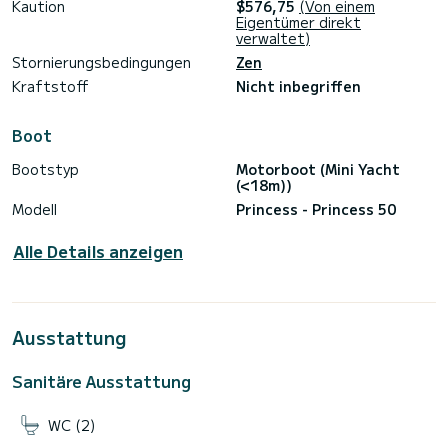
Endreinigung: 100,00 €
Kaution
$576,75
(Von einem
Eigentümer direkt
Privatcharter - 7 Stunden
verwaltet)
Mietbasis: 3600,00 €
Stornierungsbedingungen
Zen
Endreinigung: 220,00 €
Kraftstoff
Nicht inbegriffen
Desertas - 7 Stunden
Mietbasis: 3900,00 €
Endreinigung: 220,00 €
Boot
Porto Santo - 8 Stunden
Bootstyp
Motorboot (Mini Yacht
Mietbasis: 4900,00 €
(<18m))
Endreinigung: 250,00 €
Modell
Princess - Princess 50
Tauchen Sie ein in das Höchstmaß an maritimem Luxus mit
unseren sorgfältig kuratierten Yachtcharter. Buchen Sie
Alle Details anzeigen
noch heute Ihre exklusive Reise und erleben Sie die Pracht
Ausstattung
Sanitäre Ausstattung
WC (2)