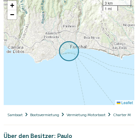
3 km
+
1 mi
−
Leaflet
Samboat
Bootsvermietung
Vermietung Motorboot
Charter Motor
Über den Besitzer: Paulo