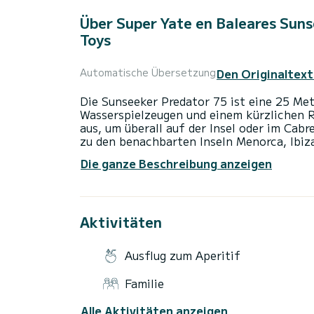
Über Super Yate en Baleares Sun
Toys
Den Originaltext
Automatische Übersetzung
Die Sunseeker Predator 75 ist eine 25 Met
Wasserspielzeugen und einem kürzlichen Re
aus, um überall auf der Insel oder im Cab
zu den benachbarten Inseln Menorca, Ibi
Die ganze Beschreibung anzeigen
Nichts ist für die Predator zu weit mit i
ein großes, elegantes Boot, perfekt für N
und Exklusivität suchen, oder für Gruppen
Segeln und Genießen der türkisblauen Gew
Aktivitäten
sowohl für ganztägige Ausflüge als auch 
Abenteuer zu verlängern. Wir sind begeist
Ausflug zum Aperitif
Familie
Alle Aktivitäten anzeigen