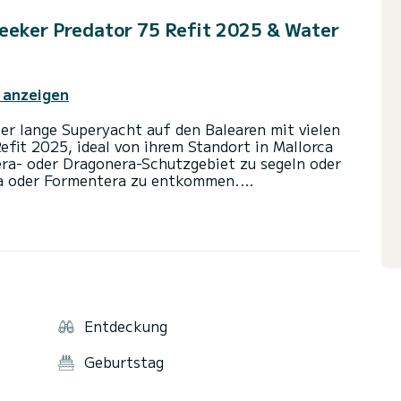
seeker Predator 75 Refit 2025 & Water
 anzeigen
er lange Superyacht auf den Balearen mit vielen
fit 2025, ideal von ihrem Standort in Mallorca
rera- oder Dragonera-Schutzgebiet zu segeln oder
za oder Formentera zu entkommen.
hrer Höchstgeschwindigkeit von 35 Knoten. Es ist
autikausflüge mit Personen, die Geschwindigkeit
 oder Familien, die einen unglaublichen Tag beim
ässer der Balearen verbringen möchten. Es ist
für Übernachtungen an Bord verfügbar, um das
ert, Sie an Bord zu haben und unsere Leidenschaft
Entdeckung
Geburtstag