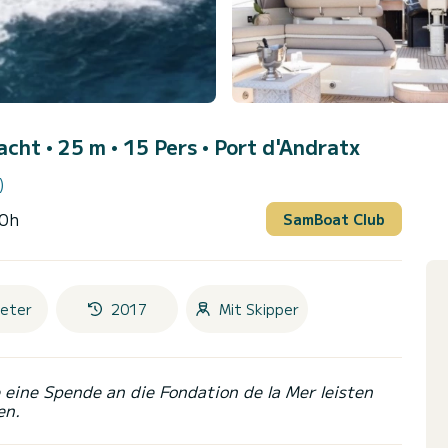
Yacht • 25 m • 15 Pers •
Port d'Andratx
)
10h
SamBoat Club
eter
2017
Mit Skipper
eine Spende an die Fondation de la Mer leisten
en.