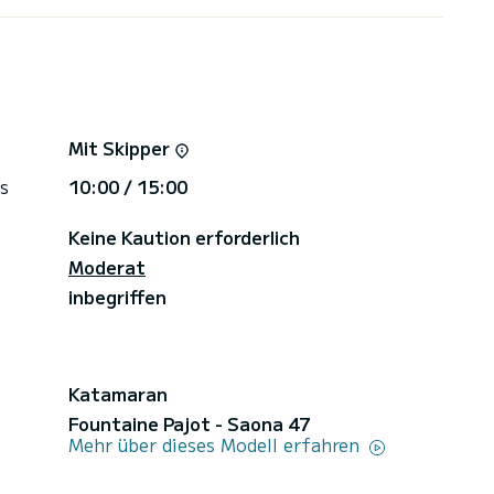
te Coral. Wenn Sie bereit sind, Ihren
 zu steigern, treten Sie an Bord und lassen Sie den
Reiseprogramm unterliegt den Wetterbedingungen
Mit Skipper
s
10:00 / 15:00
Keine Kaution erforderlich
Moderat
inbegriffen
Katamaran
Fountaine Pajot - Saona 47
Mehr über dieses Modell erfahren