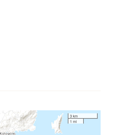
3 km
1 mi