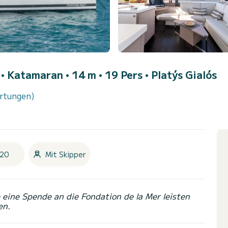
)
• Katamaran • 14 m • 19 Pers •
Platýs Gialós
rtungen)
20
Mit Skipper
eine Spende an die Fondation de la Mer leisten
en.