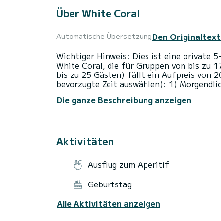
Über White Coral
Den Originaltext
Automatische Übersetzung
Wichtiger Hinweis: Dies ist eine private 
White Coral, die für Gruppen von bis zu 
bis zu 25 Gästen) fällt ein Aufpreis von 
bevorzugte Zeit auswählen): 1) Morgendli
Nachmittags- & Sonnenuntergangskreuzfah
Die ganze Beschreibung anzeigen
nach Mitte August früher verschoben. Bes
schicken Stil und entdecken Sie die wund
& Rhenia oder die berühmte Südküste von 
Segelkatamaran "White Coral" übertrifft 
Aktivitäten
seiner großzügigen Geräumigkeit und sei
Walkaround-Layout, große Sonnenliegen u
einem wirklich einzigartigen Erlebnis. Wa
Ausflug zum Aperitif
Rücktransport vom Hotel / Villa / Kreuzf
zubereitet von unserem Koch an Bord) - E
Geburtstag
Getränke (Wein & Bier) - Treibstoff - Cre
Schnorchelausrüstung (Masken und Schnorc
Alle Aktivitäten anzeigen
(wetterabhängig) - WLAN Was nicht enthalt
Zufriedenheit der Kunden von größter Be