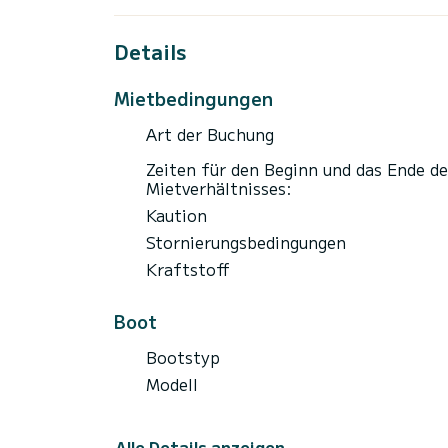
Strand und kreuzen Sie in Ruhe mit der Whi
Adrenalinspiegel mit Freude und Aufregung
Spaß beginnen. Bitte beachten Sie: Das 
Details
Mietbedingungen
Art der Buchung
Zeiten für den Beginn und das Ende de
Mietverhältnisses:
Kaution
Stornierungsbedingungen
Kraftstoff
Boot
Bootstyp
Modell
Alle Details anzeigen