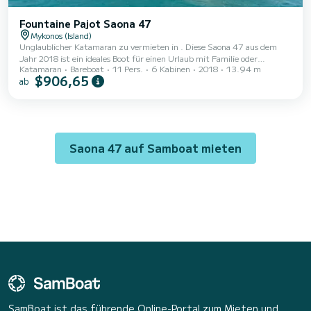
Fountaine Pajot Saona 47
Mykonos (Island)
Unglaublicher Katamaran zu vermieten in . Diese Saona 47 aus dem
Jahr 2018 ist ein ideales Boot für einen Urlaub mit Familie oder
Katamaran
Bareboat
11 Pers.
6 Kabinen
2018
13.94 m
Freunden. Das Boot verfügt über 6 voll ausgestattete Kabinen und
$906,65
ab
bietet Platz für 11 Personen. Mit einer Gesamtlänge von 14 Metern ist
es Ihr bester Verbündeter, um einen außergewöhnlichen Urlaub auf dem
Wasser in der Umgebung von zu verbringen. Diese Saona 47 ist mit 5
Toiletten mit Dusche ausgestattet. Es verfügt über folgende
Ausstattung: Autopilot, Außenbo...
Saona 47 auf Samboat mieten
SamBoat ist das führende Online-Portal zum Mieten und