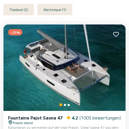
Thailand (2)
Martinique (1)
-25%
Fountaine Pajot Saona 47
4.2
(1005 bewertungen)
Praslin Island
Katamaran zu vermieten auf der Insel Praslin. Diese Saona 47 aus dem