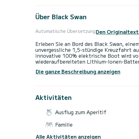
Über Black Swan
Den Originaltext
Automatische Übersetzung
Erleben Sie an Bord des Black Swan, eine
unvergessliche 1,5-stündige Kreuzfahrt au
innovative 100% elektrische Boot wird v
wiederaufbereiteten Lithium-Ionen-Batteri
umweltfreundliche Kreuzfahrt garantiert.
Die ganze Beschreibung anzeigen
Dieses Erlebnis, das für Gruppen von 2 bis
durch Paris führen, in Begleitung eines e
atemberaubenden Blick auf die schönsten
Aktivitäten
Eiffelturm, Notre-Dame oder den Louvre, 
angeboten wird.
Ausflug zum Aperitif
Ob Sie Ihre besten Kunden beeindrucken, e
originelle und intime Kreuzfahrt auf der 
Familie
einen unvergleichlichen Moment, der Komf
Alle Aktivitäten anzeigen
Erleben Sie das magische Erlebnis der Ol