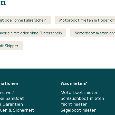
en
mit oder ohne Führerschein
Motorboot mieten mit oder oh
sverleih mit oder ohne Führerschein
Motorboot mieten ohn
mit Skipper
mationen
Was mieten?
nd wir?
Motorboot mieten
bei SamBoat
Schlauchboot mieten
e Garantien
Yacht mieten
auen & Sicherheit
Segelboot mieten