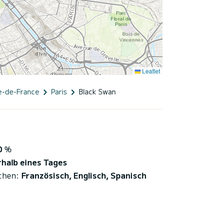
Leaflet
le-de-France
Paris
Black Swan
0
%
rhalb eines Tages
chen:
Französisch, Englisch, Spanisch