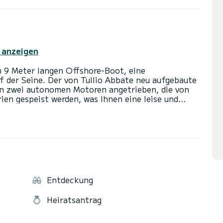
 anzeigen
m 9 Meter langen Offshore-Boot, eine
f der Seine. Der von Tullio Abbate neu aufgebaute
on zwei autonomen Motoren angetrieben, die von
en gespeist werden, was Ihnen eine leise und
 8 Personen zugänglich ist, wird Sie in aller Ruhe
rfahrenen Kapitäns. Genießen Sie einen
 Sehenswürdigkeiten der Hauptstadt wie den
während Sie eine Flasche Champagner genießen, die
Entdeckung
in besonderes Ereignis feiern oder einfach eine
Seine genießen möchten, der Black Swan garantiert
Heiratsantrag
ort und Eleganz vereint.
ympischen Spiele 2024 an Bord eines Bootes, das