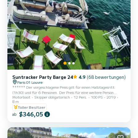
Suntracker Party Barge 24
4.9
(68 bewertungen)
Paris 01 Louvre
****** Der vorgeschlagene Preis gilt für einen Halbtagesritt
(1h30) und für 6 Personen. Der Preis für eine weitere Person
Motorboot
Skipper obligatorisch
12 Pers.
100 PS
2019
beträgt 65 € pro Passagier. Kraftstoff ist im Preis inbegriffen. Wir
8 m
bieten eine Abfahrt vom Louvre-Zwischenstopp am Fuße des
Toller Besitzer
Museums an Der Preis richtet sich nach der Anzahl der Passagiere
$346,05
(mindestens 6, maximal 12 auf einem Boot und 24 auf zwei
ab
Booten). plus 50 € Reservierungsgebühr ***** Hallo, Ich biete
Ihnen mein Pontonboot an, um mit Freunden Paris auf dem Was...