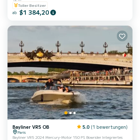
Oranien-Nassau, van Vollenhoven, abfährt. Mehrere Optionen
Toller Besitzer
möglich von von 1500
$1 384,20
ab
Bayliner VR5 OB
5.0
(1 bewertungen)
Paris
Bayliner VR5 2024 Mercury-Motor 150 PS Bowrider Integriertes