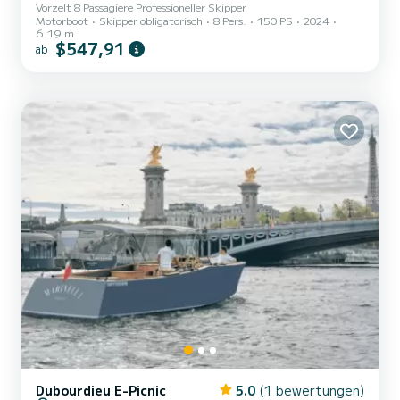
Vorzelt 8 Passagiere Professioneller Skipper
Motorboot
Skipper obligatorisch
8 Pers.
150 PS
2024
6.19 m
$547,91
ab
Dubourdieu E-Picnic
5.0
(1 bewertungen)