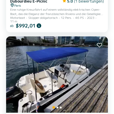
Dubourdieu E-Picnic
5.0
(1 bewertungen)
Paris
Eine ruhige Kreuzfahrt auf einem vollständig elektrischen Open-
Boot, das die Eleganz der französischen Riviera und die Geselligkeit
Motorboot
Skipper obligatorisch
12 Pers.
46 PS
2023
des Bassin d'Arcachon verbindet? Steigen Sie für eine 1,5-stündige
11 m
ruhige Kreuzfahrt ab der Pont Alexandre III ein. Zögern Sie nicht,
$992,01
ab
uns Ihre Wünsche für diese außergewöhnliche Kreuzfahrt
mitzuteilen. --- Entwickelt und hergestellt in Frankreich, am
Bassin d'Arcachon, von der renommierten Werft Dubourdieu,
kombinieren unsere vollständig elektrischen Flotten...