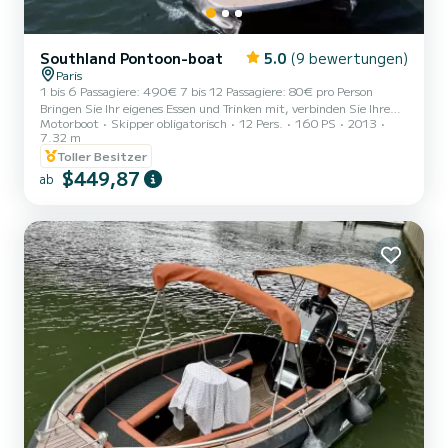
Southland Pontoon-boat
5.0
(9 bewertungen)
Paris
1 bis 6 Passagiere: 490€ 7 bis 12 Passagiere: 80€ pro Person
Bringen Sie Ihr eigenes Essen und Trinken mit, verbinden Sie Ihre
Motorboot
Skipper obligatorisch
12 Pers.
160 PS
2013
Musik per Bluetooth mit den Lautsprechern des Bootes oder hören
7.32 m
Sie sich die Kommentare Ihres Skippers über die Brücken und
Toller Besitzer
Denkmäler an.
$449,87
**************************************************
ab
Entdecken Sie Paris (wieder) von seiner schönsten Allee aus: der
Seine! Auf unserem "Ponton-Boot" steigen Sie bequem in einer
warmen und freundlichen Atmosphäre ein. Stellen Sie s...