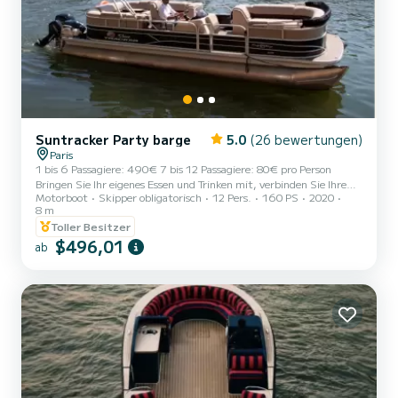
Suntracker Party barge
5.0
(26 bewertungen)
Paris
1 bis 6 Passagiere: 490€ 7 bis 12 Passagiere: 80€ pro Person
Bringen Sie Ihr eigenes Essen und Trinken mit, verbinden Sie Ihre
Motorboot
Skipper obligatorisch
12 Pers.
160 PS
2020
Musik per Bluetooth mit den Lautsprechern des Bootes oder hören
8 m
Sie sich die Kommentare Ihres Skippers über die Brücken und
Toller Besitzer
Denkmäler an.
$496,01
**************************************************
ab
Entdecken Sie Paris (wieder) von seiner schönsten Allee aus: der
Seine! Auf unserem "Ponton-Boot" steigen Sie bequem in einer
warmen und freundlichen Atmosphäre ein. Stellen Sie s...