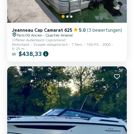
Jeanneau Cap Camarat 625
5.0
(3 bewertungen)
Paris 09 Ancien - Quartier Arsenal
Offener Außenbord-Capcamarat
Motorboot
Skipper obligatorisch
7 Pers.
160 PS
2005
6.25 m
$438,33
ab