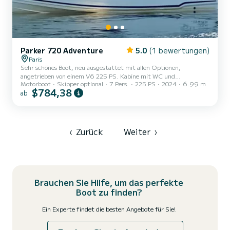
Parker 720 Adventure
5.0
(1 bewertungen)
Paris
Sehr schönes Boot, neu ausgestattet mit allen Optionen,
angetrieben von einem V6 225 PS. Kabine mit WC und
Motorboot
Skipper optional
7 Pers.
225 PS
2024
6.99 m
Waschbecken. Bugstrahlruder, Trimmklappen, GPS, Radio,
$784,38
ab
Kühlschrank, ...
‹
Zurück
Weiter
›
Brauchen Sie Hilfe, um das perfekte
Boot zu finden?
Ein Experte findet die besten Angebote für Sie!