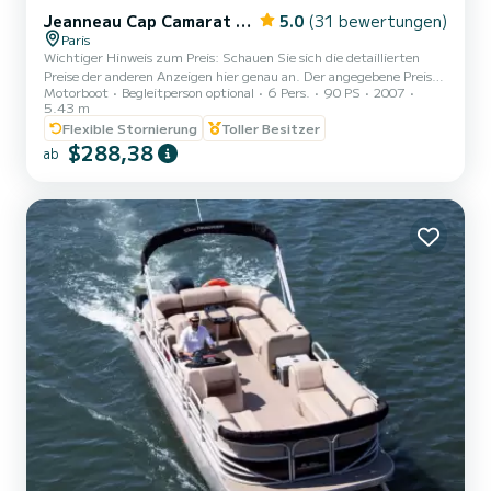
Jeanneau Cap Camarat 545 WA
5.0
(31 bewertungen)
Paris
Wichtiger Hinweis zum Preis: Schauen Sie sich die detaillierten
Preise der anderen Anzeigen hier genau an. Der angegebene Preis
Motorboot
Begleitperson optional
6 Pers.
90 PS
2007
gilt für einen halben Tag für 3 Stunden Navigation am Vormittag
5.43 m
oder Nachmittag für 6 Personen kein Aufpreis (250€ bis 410€ je
Flexible Stornierung
Toller Besitzer
nach Zeitraum) Andere kürzere, günstigere Zeiträume auf Anfrage
$288,38
möglich. Möglichkeit, zusätzlich Wasserskiausrüstung zu mieten.
ab
Dieser Zeitpunkt ist Geeignet zum Überqueren Paris nach Bercy ab
Boulogne und zurück. Für alle anderen Anfragen...