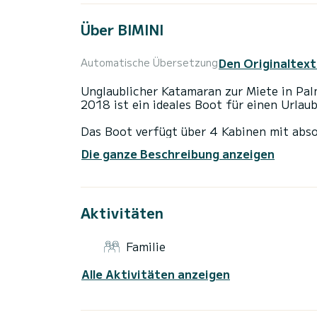
Über BIMINI
Den Originaltext
Automatische Übersetzung
Unglaublicher Katamaran zur Miete in Pal
2018 ist ein ideales Boot für einen Urlau
Das Boot verfügt über 4 Kabinen mit abso
Mit einer Gesamtlänge von 13 Metern und 
Die ganze Beschreibung anzeigen
außergewöhnliche Ferien auf den Gewässer
Diese Lagoon 42 ist mit 4 Toiletten mit 
Aktivitäten
Dieses Boot ist mit einem Lattengroßsegel
über die folgende Ausstattung: Autopilot
Wassermacher, elektrische Winde, Außenk
Familie
Zögern Sie nicht, uns für ein Angebot zu
Alle Aktivitäten anzeigen