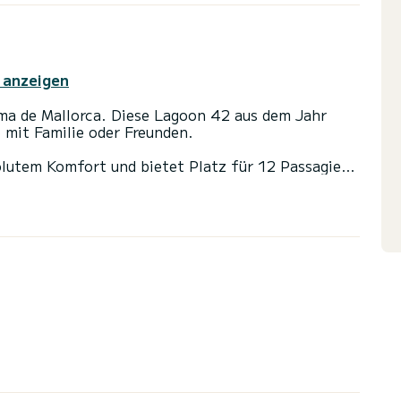
 anzeigen
ma de Mallorca. Diese Lagoon 42 aus dem Jahr
b mit Familie oder Freunden.
lutem Komfort und bietet Platz für 12 Passagiere.
114 PS wird es Ihr bester Freund sein, wenn Sie
n von Palma de Mallorca verbringen.
Dusche ausgestattet.
 und einer Rollgenua ausgestattet. Es verfügt
, Außenlautsprecher, USB-Stecker, Deckdusche,
ühlschrank.
 kontaktieren, Sie werden von einem SamBoat-