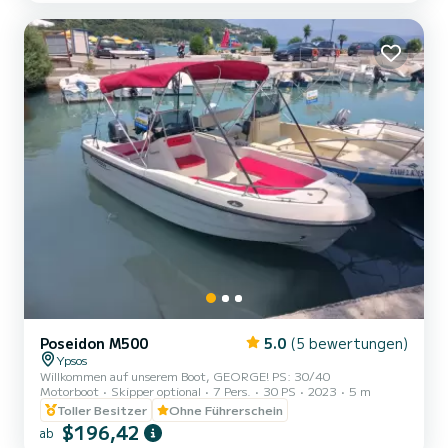
Poseidon M500
5.0
(5 bewertungen)
Ypsos
Willkommen auf unserem Boot, GEORGE! PS: 30/40
Motorboot
Skipper optional
7 Pers.
30 PS
2023
5 m
Toller Besitzer
Ohne Führerschein
$196,42
ab