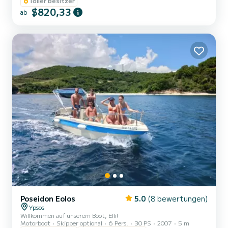
Toller Besitzer
$820,33
ab
Poseidon Eolos
5.0
(8 bewertungen)
Ypsos
Willkommen auf unserem Boot, Elli!
Motorboot
Skipper optional
6 Pers.
30 PS
2007
5 m