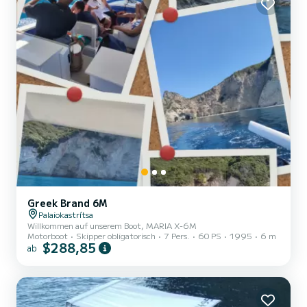
entdecken Sie mit unserem wu...
Greek Brand 6M
Palaiokastrítsa
Willkommen auf unserem Boot, MARIA X-6M
Motorboot
Skipper obligatorisch
7 Pers.
60 PS
1995
6 m
$288,85
ab