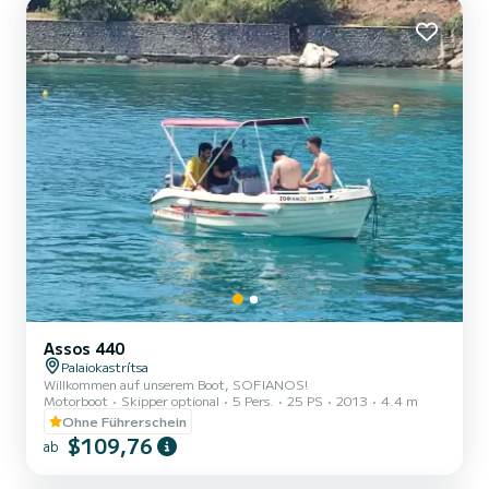
Assos 440
Palaiokastrítsa
Willkommen auf unserem Boot, SOFIANOS!
Motorboot
Skipper optional
5 Pers.
25 PS
2013
4.4 m
Ohne Führerschein
$109,76
ab