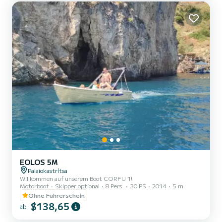
EOLOS 5M
Palaiokastrítsa
Willkommen auf unserem Boot CORFU 1!
Motorboot
Skipper optional
8 Pers.
30 PS
2014
5 m
Ohne Führerschein
$138,65
ab