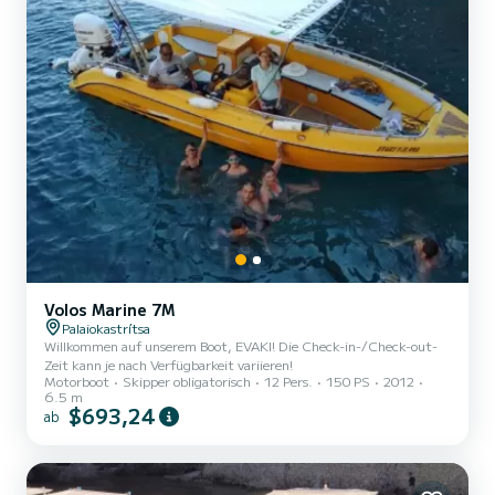
Volos Marine 7M
Palaiokastrítsa
Willkommen auf unserem Boot, EVAKI! Die Check-in-/Check-out-
Zeit kann je nach Verfügbarkeit variieren!
Motorboot
Skipper obligatorisch
12 Pers.
150 PS
2012
6.5 m
$693,24
ab