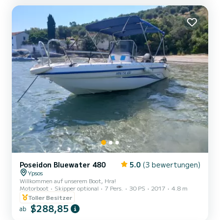
Poseidon Bluewater 480
5.0
(3 bewertungen)
Ypsos
Willkommen auf unserem Boot, Hra!
Motorboot
Skipper optional
7 Pers.
30 PS
2017
4.8 m
Toller Besitzer
$288,85
ab