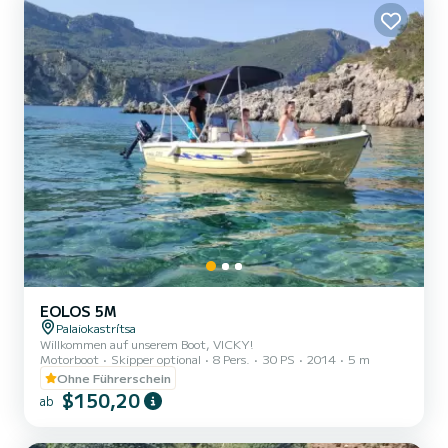
EOLOS 5M
Palaiokastrítsa
Willkommen auf unserem Boot, VICKY!
Motorboot
Skipper optional
8 Pers.
30 PS
2014
5 m
Ohne Führerschein
$150,20
ab