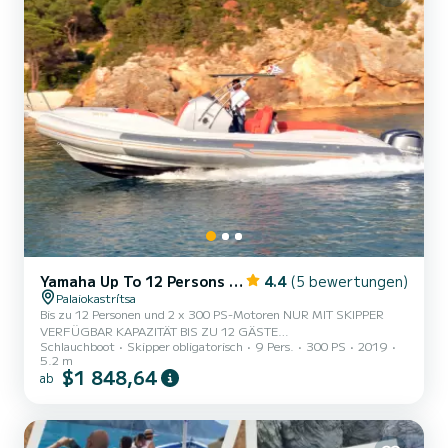
Yamaha Up To 12 Persons and 2 X 300 HP engine
4.4
(5 bewertungen)
Palaiokastrítsa
Bis zu 12 Personen und 2 x 300 PS-Motoren NUR MIT SKIPPER
VERFÜGBAR KAPAZITÄT BIS ZU 12 GÄSTE
Schlauchboot
Skipper obligatorisch
9 Pers.
300 PS
2019
______________________ INKLUSIVE: - Skipper - Kraftstoff
5.2 m
__________________ Willkommen auf unserer wunderschönen
$1 848,64
ab
Insel. Auf Korfu haben Sie die Möglichkeit, zauberhafte Gewässer
und versteckte Strände zu erkunden und darin zu schwimmen. Die
Insel ist eine der schönsten Ionischen Inseln mit großer Geschichte
und unglaublichen Landschaften. Nutzen Sie die Gelegenheit und