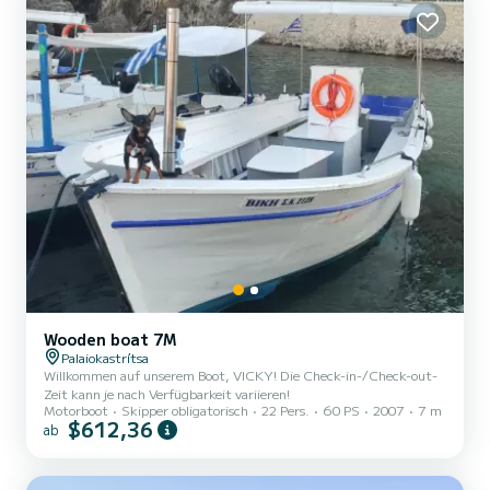
Wooden boat 7M
Palaiokastrítsa
Willkommen auf unserem Boot, VICKY! Die Check-in-/Check-out-
Zeit kann je nach Verfügbarkeit variieren!
Motorboot
Skipper obligatorisch
22 Pers.
60 PS
2007
7 m
$612,36
ab