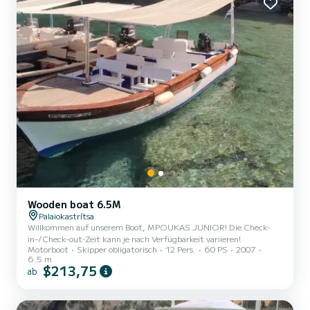
Wooden boat 6.5M
Palaiokastrítsa
Willkommen auf unserem Boot, MPOUKAS JUNIOR! Die Check-
in-/Check-out-Zeit kann je nach Verfügbarkeit variieren!
Motorboot
Skipper obligatorisch
12 Pers.
60 PS
2007
6.5 m
$213,75
ab