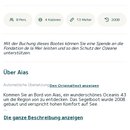
8 Pers.
4 Kabinen
13 Meter
2008
Mit der Buchung dieses Bootes können Sie eine Spende an die
Fondation de la Mer leisten und so den Schutz der Ozeane
unterstützen.
Über Aias
Automatische Übersetzung
Den Originaltext anzeigen
Kommen Sie an Bord von Aias, ein wunderschönes Oceanis 43
um die Region von zu entdecken. Das Segelboot wurde 2008
gebaut und verspricht hohen Komfort auf See.
Sie möchten einen unvergesslichen Törn auf diesem
Die ganze Beschreibung anzeigen
Segelboot mit 13 Metern Länge verbringen? Sie können mit
bis zu 8 Personen an Bord kommen und die 4 komfortablen
Kabinen genießen.