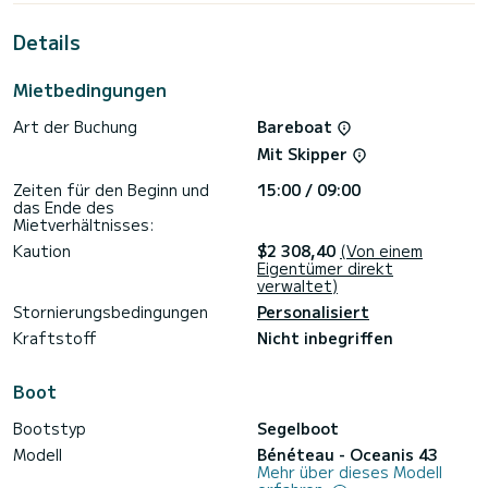
Für Ihren Komfort verfügt Aias über 2 Toiletten mit Dusche
Details
Dieses Boot ist mit einem Gelattetes Großsegel und einem
Rollgenua ausgestattet. Es ist unter anderem mit folgender
Mietbedingungen
Ausrüstung ausgestattet: Autopilot, Außenbordmotor,
Außenlautsprecher, USB-Steckdose, Deckdusche,
Art der Buchung
Bareboat
Badeplattform.
Mit Skipper
Haben Sie Fragen bezüglich des Bootes oder den
Charterbedingungen? Schicken Sie uns einfach eine
Zeiten für den Beginn und
15:00 / 09:00
Nachricht auf SamBoat, unsere Mitarbeiter beantworten
das Ende des
Mietverhältnisses:
Kaution
$2 308,40
(Von einem
Eigentümer direkt
verwaltet)
Stornierungsbedingungen
Personalisiert
Kraftstoff
Nicht inbegriffen
Boot
Bootstyp
Segelboot
Modell
Bénéteau - Oceanis 43
Mehr über dieses Modell