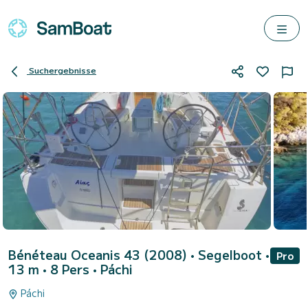
Suchergebnisse
Bénéteau Oceanis 43 (2008)
• Segelboot •
Pro
13 m • 8 Pers •
Páchi
Páchi