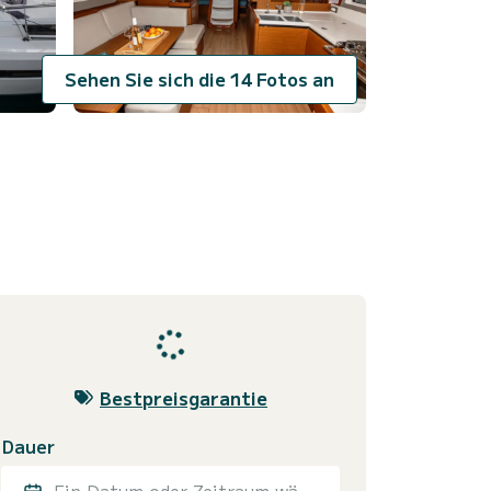
Sehen Sie sich die 14 Fotos an
Bestpreisgarantie
Dauer
Ein Datum oder Zeitraum wählen