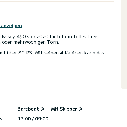
 anzeigen
dyssey 490 von 2020 bietet ein tolles Preis-
en oder mehrwöchigen Törn.
ügt über 80 PS. Mit seinen 4 Kabinen kann das
 aufnehmen.
iletten mit Dusche
s Großsegel und einem Rollgenua ausgestattet. Es
ng ausgestattet: Autopilot, Außenbordmotor,
isanfragen werden direkt von SamBoat bearbeitet.
Bareboat
Mit Skipper
s
17:00 / 09:00