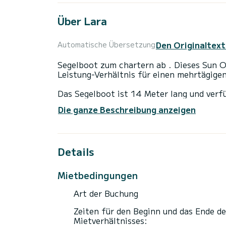
Über Lara
Den Originaltext
Automatische Übersetzung
Segelboot zum chartern ab . Dieses Sun O
Leistung-Verhältnis für einen mehrtägig
Das Segelboot ist 14 Meter lang und verf
Schiff bis zu 10 Personen für einen Törn
Die ganze Beschreibung anzeigen
Für Ihren Komfort verfügt Lara über 4 To
Dieses Boot ist mit einem Durchgelattete
Details
ist unter anderem mit folgender Ausrüstu
Bugstrahlruder, Deckdusche.
Mietbedingungen
Buchungsanfragen und unverbindliche Pre
Art der Buchung
Zeiten für den Beginn und das Ende de
Mietverhältnisses: