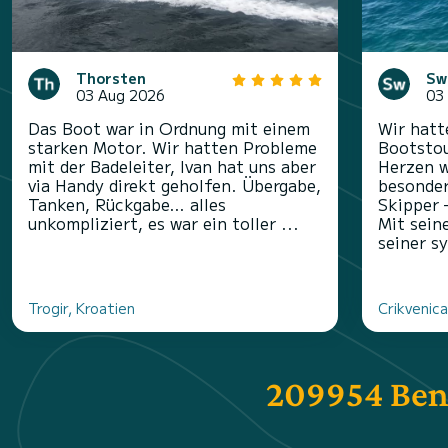
Thorsten
Sw
03 Aug 2026
03
Das Boot war in Ordnung mit einem
Wir hatt
starken Motor. Wir hatten Probleme
Bootstou
mit der Badeleiter, Ivan hat uns aber
Herzen w
via Handy direkt geholfen. Übergabe,
besonder
Tanken, Rückgabe… alles
Skipper 
unkompliziert, es war ein toller ...
Mit sein
seiner s
Trogir, Kroatien
Crikvenica
209954 Ben