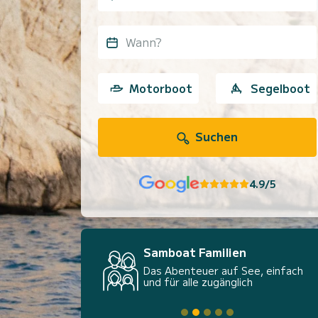
Wann?
Motorboot
Segelboot
Suchen
4.9/5
Samboat Familien
Das Abenteuer auf See, einfach
und für alle zugänglich