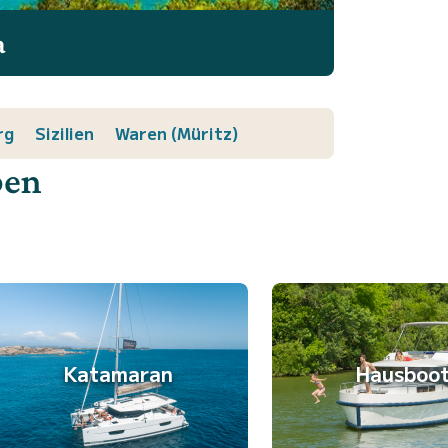
a
rg
Sizilien
Waren (Müritz)
ben
Katamaran
Hausboo