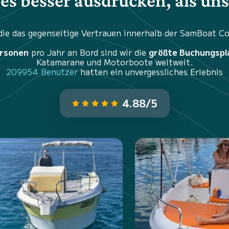
es besser ausdrücken, als un
 die das gegenseitige Vertrauen innerhalb der SamBoat 
ersonen
pro Jahr an Bord sind wir die
größte Buchungspl
Katamarane und Motorboote weltweit.
209954 Benutzer
hatten ein unvergessliches Erlebnis
4.88/5