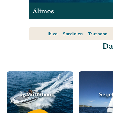
Álimos
Ibiza
Sardinien
Truthahn
Da
Motorboot
Sege