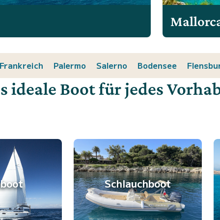
Mallorc
Frankreich
Palermo
Salerno
Bodensee
Flensbu
s ideale Boot für jedes Vorha
lboot
Schlauchboot