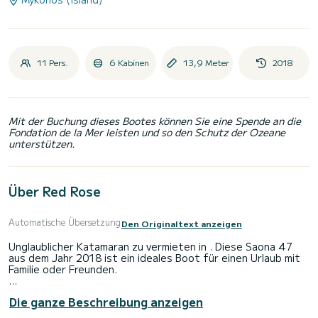
11 Pers.
6 Kabinen
13,9 Meter
2018
Mit der Buchung dieses Bootes können Sie eine Spende an die
Fondation de la Mer leisten und so den Schutz der Ozeane
unterstützen.
Über Red Rose
Automatische Übersetzung
Den Originaltext anzeigen
Unglaublicher Katamaran zu vermieten in . Diese Saona 47
aus dem Jahr 2018 ist ein ideales Boot für einen Urlaub mit
Familie oder Freunden.
Das Boot verfügt über 6 voll ausgestattete Kabinen und
Die ganze Beschreibung anzeigen
bietet Platz für 11 Personen. Mit einer Gesamtlänge von 14
Metern ist es Ihr bester Verbündeter, um einen