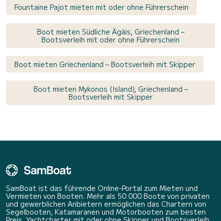
Fountaine Pajot mieten mit oder ohne Führerschein
Boot mieten Südliche Ägäis, Griechenland –
Bootsverleih mit oder ohne Führerschein
Boot mieten Griechenland – Bootsverleih mit Skipper
Boot mieten Mykonos (Island), Griechenland –
Bootsverleih mit Skipper
SamBoat ist das führende Online-Portal zum Mieten und
Vermieten von Booten. Mehr als 50 000 Boote von privaten
und gewerblichen Anbietern ermöglichen das Chartern von
Segelbooten, Katamaranen und Motorbooten zum besten
Preis. Yachtcharter mit oder ohne Skipper und Bootsverleih