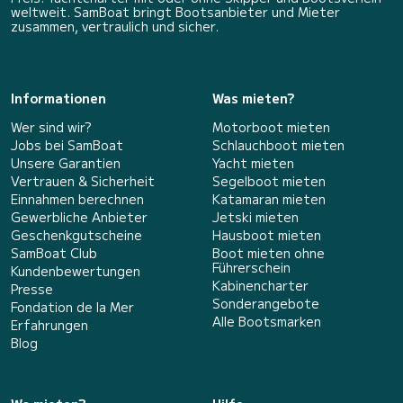
weltweit. SamBoat bringt Bootsanbieter und Mieter
zusammen, vertraulich und sicher.
Informationen
Was mieten?
Wer sind wir?
Motorboot mieten
Jobs bei SamBoat
Schlauchboot mieten
Unsere Garantien
Yacht mieten
Vertrauen & Sicherheit
Segelboot mieten
Einnahmen berechnen
Katamaran mieten
Gewerbliche Anbieter
Jetski mieten
Geschenkgutscheine
Hausboot mieten
SamBoat Club
Boot mieten ohne
Führerschein
Kundenbewertungen
Kabinencharter
Presse
Sonderangebote
Fondation de la Mer
Alle Bootsmarken
Erfahrungen
Blog