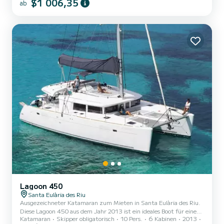
$1 006,35
ab
verfügt über 6 Kabinen mit allem Komfort und einer Kapazität von
10 Personen. Mit einer Gesamtlänge von 14 Metern wird es Ihr
bester Verbündeter sein, um einen außergewöhnlichen Urlaub auf
dem Wasser rund um Santa Eulària des Riu zu verbringen....
Lagoon 450
Santa Eulària des Riu
Ausgezeichneter Katamaran zum Mieten in Santa Eulària des Riu.
Diese Lagoon 450 aus dem Jahr 2013 ist ein ideales Boot für einen
Katamaran
Skipper obligatorisch
10 Pers.
6 Kabinen
2013
Urlaub mit der Familie oder Freunden. Das Boot verfügt über 6