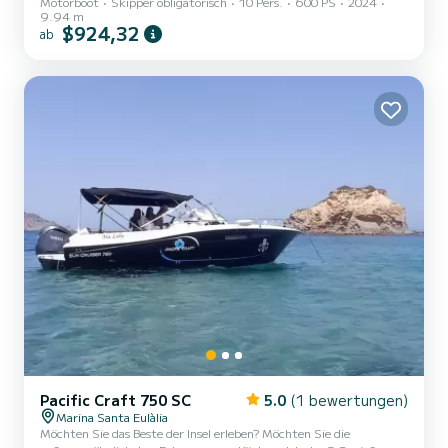
Motorboot
Skipper obligatorisch
10 Pers.
600 PS
2024
9.94 m
$924,32
ab
Pacific Craft 750 SC
5.0
(1 bewertungen)
Marina Santa Eulàlia
Möchten Sie das Beste der Insel erleben? Möchten Sie die