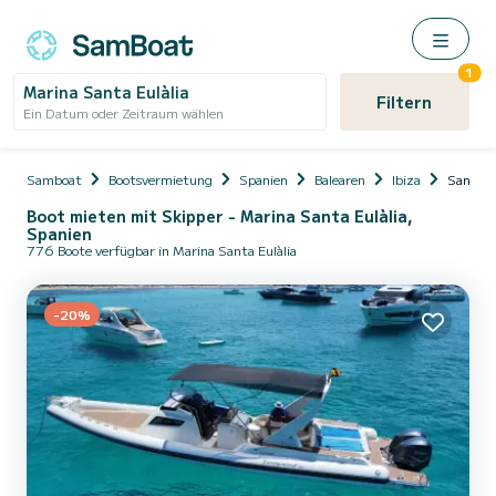
1
Marina Santa Eulàlia
Filtern
Ein Datum oder Zeitraum wählen
Samboat
Bootsvermietung
Spanien
Balearen
Ibiza
Santa Eu
Boot mieten mit Skipper - Marina Santa Eulàlia,
Spanien
776 Boote verfügbar in Marina Santa Eulàlia
-20%