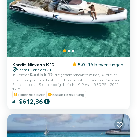
Kardis Nirvana K12
5.0
(16 bewertungen)
Santa Eulària des Riu
In unserer 𝗞𝗮𝗿𝗱𝗶𝘀 𝗸-𝟭𝟮, die gerade renoviert wurde, wird euch
unser Skipper in die besten und exklusivsten Ecken der Küste von
Schlauchboot
Skipper obligatorisch
9 Pers.
630 PS
2011
Ibiza und Formentera mit allen Annehmlichkeiten führen.
12 m
¿𝗪𝗲𝗿𝗮𝘂𝗳 𝗱𝗶𝗲 𝗻𝗼𝘀𝘁𝗿𝗮 𝘀𝗲𝗺𝗶𝗿𝗿𝗶́𝗴𝗶𝗱𝗮 𝗲𝗻𝘁𝘀𝗰𝗵𝗶𝗱𝗲𝗻? Sie ist das
Toller Besitzer
Instante Buchung
sicherste Boot und bietet den größten Schatten, kommt so nah wie
$612,36
möglich ans Ufer, genießt mehr Platz, Komfort, Stabilität und
ab
einen günstigeren Dieselverbrauch. ¿𝗪𝗮𝘀 𝗺𝗮𝗰𝗵𝗲𝗻 𝗺𝗶𝘁 𝗻𝗲𝗻?
Entspanne in türkisfarbenem Wasser, genieße das Restaurant Beso
Beach in For...