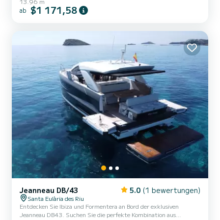
13.96 m
Kabinen mit allem Komfort und einer Kapazität von 10 Personen.
$1 171,58
ab
Mit einer Gesamtlänge von 14 Metern wird es Ihr bester
Verbündeter sein, um einen außergewöhnlichen Urlaub auf dem
Wasser rund um Santa Eulària des Riu zu verbringen. Diese Lagoon
450 Es ist mit 4 Toiletten mit Dusche ausgestattet. Dieses B...
Jeanneau DB/43
5.0
(1 bewertungen)
Santa Eulària des Riu
Entdecken Sie Ibiza und Formentera an Bord der exklusiven
Jeanneau DB43. Suchen Sie die perfekte Kombination aus