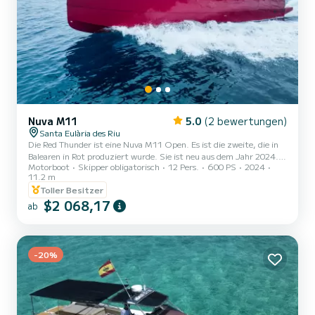
Nuva M11
5.0
(2 bewertungen)
Santa Eulària des Riu
Die Red Thunder ist eine Nuva M11 Open. Es ist die zweite, die in
Balearen in Rot produziert wurde. Sie ist neu aus dem Jahr 2024.
Motorboot
Skipper obligatorisch
12 Pers.
600 PS
2024
Wenn sie vor Anker liegt, können die Seiten am Heck geöffnet
11.2 m
werden, um eine Breite von 4,20 m zu erreichen.
Toller Besitzer
$2 068,17
ab
-20%