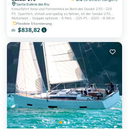
Santa Eulària des Riu
Kreuzfahrt Ibiza und Formentera an Bord des Saxdor 270 – 225
PS. Sportlich, stilvoll und spaßig zu fahren, ist der Saxdor 270
Motorboot
Skipper optional
6 Pers.
225 PS
2025
8.98 m
perfekt für einen Tag voller Abenteuer auf dem Wasser. Mit einem
leistungsstarken 225 PS Motor, geräumigen Sonnenliegen und
Flexible Stornierung
einem komfortablen Decklayout ist er ideal, um versteckte
$838,82
ab
Buchten, Strandclubs und türkisfarbene Buchten zu entdecken.
Ganz gleich, ob Sie sich entspannen, erkunden oder feiern
möchten, dieses Boot bietet die perfekte Ibiza-Erfahrung!