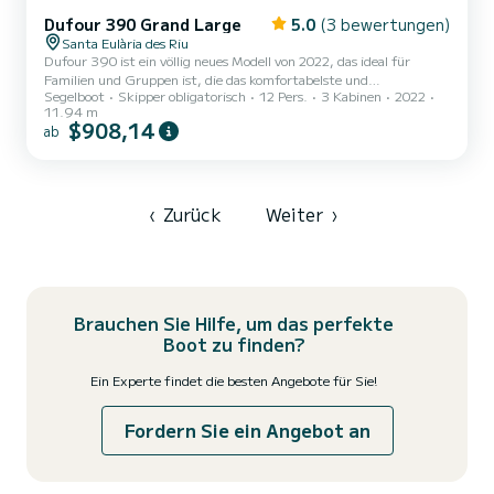
Dufour 390 Grand Large
5.0
(3 bewertungen)
Santa Eulària des Riu
Dufour 390 ist ein völlig neues Modell von 2022, das ideal für
Familien und Gruppen ist, die das komfortabelste und
Segelboot
Skipper obligatorisch
12 Pers.
3 Kabinen
2022
aufregendste Segelboot der Insel suchen, ohne jedoch Kompromisse
11.94 m
bei den Segelleistungen eingehen zu müssen. Dufour-Segelboote
$908,14
ab
sind eine Kombination aus Komfort, Schönheit und erstaunlicher
Segelleistung, die Sie bei keinem anderen Segelboot finden
werden. Die Dufour 390 Grand Large ist mit einem
leistungsstarken, aber auch sparsamen Volvo-55-PS-Motor
ausgestattet, der eine Rei...
‹
Zurück
Weiter
›
Brauchen Sie Hilfe, um das perfekte
Boot zu finden?
Ein Experte findet die besten Angebote für Sie!
Fordern Sie ein Angebot an