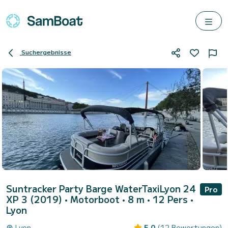
Suchergebnisse
Suntracker Party Barge WaterTaxiLyon 24
Pro
XP 3 (2019)
• Motorboot • 8 m • 12 Pers •
Lyon
Lyon
5.0
(12 Bewertungen)