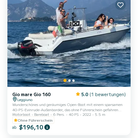
Gio mare Gio 160
5.0
(1 bewertungen)
Leggiuno
Wunderschönes und geräumiges Open-Boot mit einem sparsamen
40-PS-Evinrude-Außenborder, das ohne Führerschein gefahren
Motorboot
Bareboat
6 Pers.
40 PS
2022
5.5 m
werden kann. Große Sonnenliege im Bug und Sitzplätze im Heck
mit einem äußerst bequemen mittigen Steuerrad, das es Ihnen
Ohne Führerschein
ermöglicht, Ihren Ausflug in völliger Entspannung zu genießen. An
$196,10
ab
Bord finden Sie die Ausstattung für sicheres Navigieren