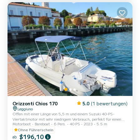
Orizzonti Chios 170
5.0
(1 bewertungen)
Leggiuno
Offen mit einer Länge von 5,5 m und einem Suzuki 40-PS-
Viertaktmotor mit sehr niedrigem Verbrauch, perfekt für einen
Motorboot
Bareboat
6 Pers.
40 PS
2023
5.5 m
erholsamen Tag auf dem Lago Maggiore mit einer maximalen
Kapazität von 6 Personen. An Bord finden Sie alle
Ohne Führerschein
Sicherheitsausrüstungen für eine sichere Navigation
$196,10
ab