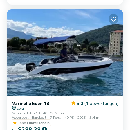
Marinello Eden 18
5.0
(1 bewertungen)
Ispra
Marinello Eden 18 - 40-PS-Motor
Motorboot
Bareboat
7 Pers.
40 PS
2023
5.4 m
Ohne Führerschein
$288,38
ab