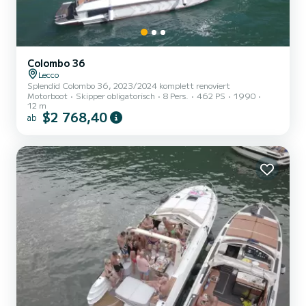
Colombo 36
Lecco
Splendid Colombo 36, 2023/2024 komplett renoviert
Motorboot
Skipper obligatorisch
8 Pers.
462 PS
1990
12 m
$2 768,40
ab