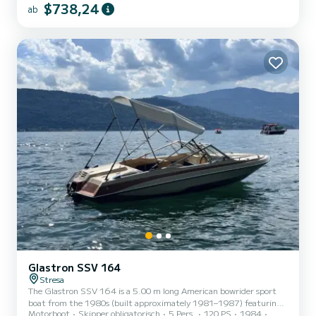
$738,24
ab
einem 115-PS-Yamaha-V4-Außenborder ausgestattet.
Glastron SSV 164
Stresa
The Glastron SSV 164 is a 5.00 m long American bowrider sport
boat from the 1980s (built approximately 1981–1987) featuring
Motorboot
Skipper obligatorisch
5 Pers.
120 PS
1984
the distinctive SSV (Super Stable V) hull. Your options: Two hours -