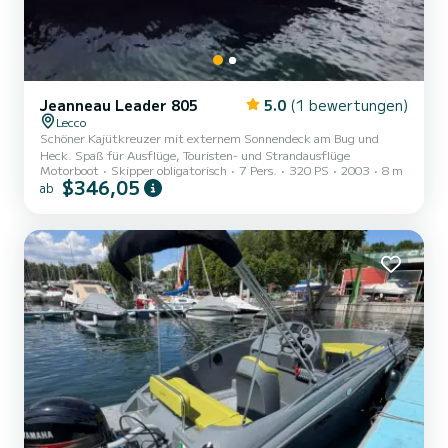
Jeanneau Leader 805
5.0
(1 bewertungen)
Lecco
Schöner Kajütkreuzer mit externem Sonnendeck am Bug und
Heck. Spaß für Ausflüge, Touristen- und Strandausflüge
Motorboot
Skipper obligatorisch
7 Pers.
320 PS
2003
8 m
$346,05
ab