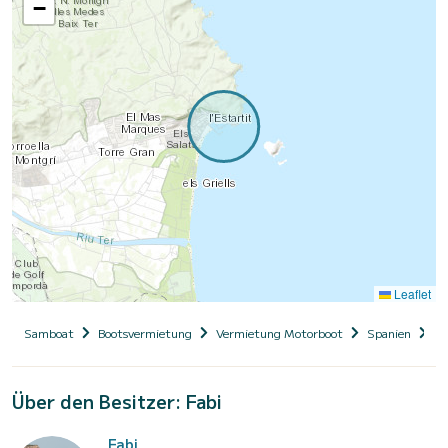
−
Leaflet
Samboat
Bootsvermietung
Vermietung Motorboot
Spanien
Ka
Über den Besitzer: Fabi
Fabi