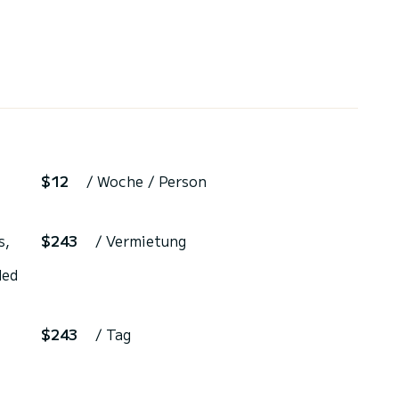
$12
/ Woche / Person
s,
$243
/ Vermietung
ded
$243
/ Tag