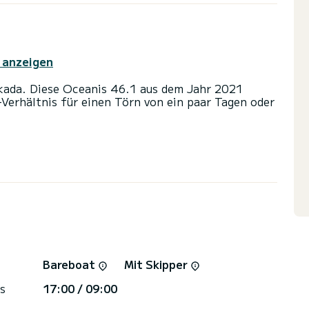
 anzeigen
kada. Diese Oceanis 46.1 aus dem Jahr 2021
-Verhältnis für einen Törn von ein paar Tagen oder
e Kabine(n) und bietet Platz für 10 Personen. Mit
Ihr bester Verbündeter sein, um einen
 in der Umgebung von Port de Lefkada zu
it Dusche ausgestattet.
 Autopilot, TV, Lautsprecher, Deckdusche,
Bareboat
Mit Skipper
kontaktieren, ein SamBoat-Experte wird Ihnen bei
s
17:00 / 09:00