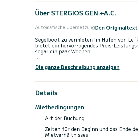
Über STERGIOS GEN.+A.C.
Den Originaltext
Automatische Übersetzung
Segelboot zu vermieten im Hafen von Lef
bietet ein hervorragendes Preis-Leistungs
sogar ein paar Wochen.
Das Boot verfügt über 5 voll ausgestattet
Die ganze Beschreibung anzeigen
einer Gesamtlänge von 15 Metern wird es 
außergewöhnlichen Urlaub auf dem Wasser
verbringen.
Details
Diese Oceanis 46.1 ist mit 3 Toiletten m
Es verfügt über die folgende Ausstattung:
Mietbedingungen
Bluetooth-Verbindung.
Art der Buchung
Zögern Sie nicht, uns für ein Angebot zu 
Zeiten für den Beginn und das Ende de
Mietverhältnisses: