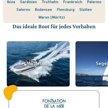
Ibiza
Sardinien
Truthahn
Frankreich
Palermo
Salerno
Bodensee
Flensburg
Sizilien
Waren (Müritz)
Das ideale Boot für jedes Vorhaben
Motorboot
Sege