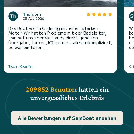
Thorsten
03 Aug 2026
Das Boot war in Ordnung mit einem starken
Wi
Motor. Wir hatten Probleme mit der Badeleiter,
kö
Ivan hat uns aber via Handy direkt geholfen.
be
Übergabe, Tanken, Rückgabe… alles unkompliziert,
ei
es war ein toller ...
se
Trogir, Kroatien
Cri
209852 Benutzer
hatten ein
unvergessliches Erlebnis
Alle Bewertungen auf SamBoat ansehen