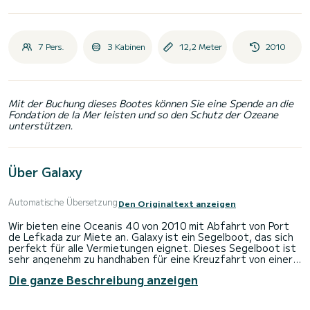
7 Pers.
3 Kabinen
12,2 Meter
2010
Mit der Buchung dieses Bootes können Sie eine Spende an die
Fondation de la Mer leisten und so den Schutz der Ozeane
unterstützen.
Über Galaxy
Automatische Übersetzung
Den Originaltext anzeigen
Wir bieten eine Oceanis 40 von 2010 mit Abfahrt von Port
de Lefkada zur Miete an. Galaxy ist ein Segelboot, das sich
perfekt für alle Vermietungen eignet. Dieses Segelboot ist
sehr angenehm zu handhaben für eine Kreuzfahrt von einer
Woche oder mehr.
Die ganze Beschreibung anzeigen
Das Segelboot ist 12 Meter lang und hat 40 PS. Die 3
Kabinen bieten Platz für 7 Passagiere während der