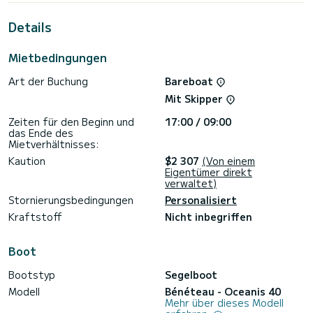
Kreuzfahrt.
Details
Diese Oceanis 40 ist mit 2 Toiletten mit Dusche
ausgestattet.
Mietbedingungen
Dieses Boot ist mit einem Großsegel mit Latten und einer
Rollgenua ausgestattet. Es verfügt über die folgende
Art der Buchung
Bareboat
Ausstattung: Autopilot, Lautsprecher.
Mit Skipper
Für Informationsanfragen oder Reservierungen klicken Sie
auf die Schaltfläche „Angebot anfordern“. Ein SamBoat-
Zeiten für den Beginn und
17:00 / 09:00
das Ende des
Mietverhältnisses:
Kaution
$2 307
(Von einem
Eigentümer direkt
verwaltet)
Stornierungsbedingungen
Personalisiert
Kraftstoff
Nicht inbegriffen
Boot
Bootstyp
Segelboot
Modell
Bénéteau - Oceanis 40
Mehr über dieses Modell