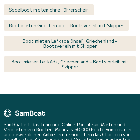
Segelboot mieten ohne Führerschein
Boot mieten Griechenland – Bootsverleih mit Skipper
Boot mieten Lefkada (Insel), Griechenland –
Bootsverleih mit Skipper
Boot mieten Lefkáda, Griechenland – Bootsverleih mit
Skipper
SamBoat ist das führende Online-Portal zum Mieten und
Vermieten von Booten. Mehr als 50 000 Boote von privaten
und gewerblichen Anbietern ermöglichen das Chartern von
Segelbooten, Katamaranen und Motorbooten zum besten