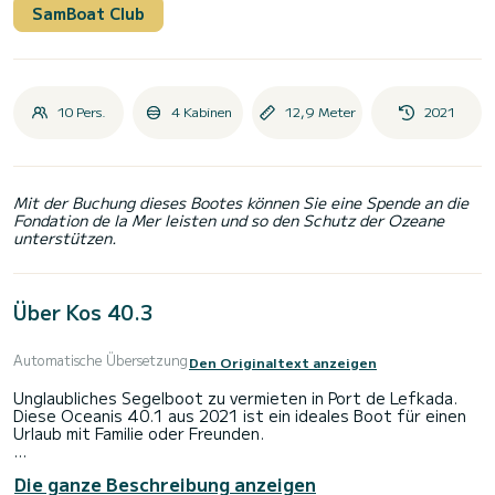
SamBoat Club
10 Pers.
4 Kabinen
12,9 Meter
2021
Mit der Buchung dieses Bootes können Sie eine Spende an die
Fondation de la Mer leisten und so den Schutz der Ozeane
unterstützen.
Über Kos 40.3
Automatische Übersetzung
Den Originaltext anzeigen
Unglaubliches Segelboot zu vermieten in Port de Lefkada.
Diese Oceanis 40.1 aus 2021 ist ein ideales Boot für einen
Urlaub mit Familie oder Freunden.
Das Segelboot ist 13 Meter lang und hat 45 PS. Die 4
Die ganze Beschreibung anzeigen
Kabinen bieten Platz für 10 Passagiere bei Fahrten.