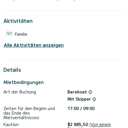
Diese Oceanis 40.1 ist mit 2 Toiletten mit Dusche
ausgestattet.
Aktivitäten
Dieses Boot ist mit einem Lattengroßsegel und einer
Rollgenua ausgestattet. Es verfügt über folgende
Ausstattung: Autopilot, Bugstrahlruder, USB-Stecker,
Familie
Bluetooth-Verbindung.
Zögern Sie nicht, uns für ein Angebot zu kontaktieren, ein
Alle Aktivitäten anzeigen
Details
Mietbedingungen
Art der Buchung
Bareboat
Mit Skipper
Zeiten für den Beginn und
17:00 / 09:00
das Ende des
Mietverhältnisses:
Kaution
$2 885,50
(Von einem