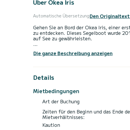
Über Okea Iris
Den Originaltext
Automatische Übersetzung
Gehen Sie an Bord der Okea Iris, einer er
zu entdecken. Dieses Segelboot wurde 20
auf See zu gewährleisten.
Das Boot verfügt über 4 voll ausgestatte
Die ganze Beschreibung anzeigen
einer Gesamtlänge von 13 Metern wird es 
außergewöhnlichen Urlaub auf dem Wasser
Diese Impression 444 ist mit 2 Toiletten
Details
Dieses Boot ist mit einem Rollgroßsegel u
folgende Ausstattung: Autopilot, Außenbo
Mietbedingungen
Deckdusche, Badeplattform.
Art der Buchung
Wir laden Sie ein, direkt über die Plattf
Zeiten für den Beginn und das Ende de
Mietverhältnisses:
Kaution