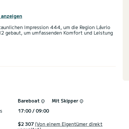
 anzeigen
staunlichen Impression 444, um die Region Lávrio
12 gebaut, um umfassenden Komfort und Leistung
te Kabinen und bietet Platz für 10 Personen. Mit
Ihr bester Verbündeter sein, um einen
 in der Umgebung von Lávrio zu verbringen.>
 mit Dusche ausgestattet.
nd einer Rollgenua ausgestattet. Es verfügt über
rdmotor, Fernseher, Lautsprecher, USB-Stecker,
Bareboat
Mit Skipper
orm ein Angebot anzufordern, wir werden uns mit
s
17:00 / 09:00
$2 307
(Von einem Eigentümer direkt