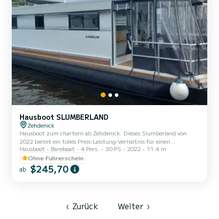
Hausboot SLUMBERLAND
Zehdenick
Hausboot zum chartern ab Zehdenick. Dieses Slumberland von
2022 bietet ein tolles Preis-Leistung-Verhältnis für einen
Hausboot
Bareboat
4 Pers.
30 PS
2022
11.4 m
mehrtägigen oder mehrwöchigen Törn. Sie möchten einen
unvergesslichen Törn auf diesem Hausboot mit 12 Metern Länge
Ohne Führerschein
verbringen? Sie können mit bis zu 4 Personen an Bord kommen und
$245,70
ab
die 2 komfortablen Kabinen genießen. Slumberland ist
ausgestattet mit 1 Toiletten mit Dusche. Es ist unter anderem mit
folgender Ausrüstung ausgestatt...
‹
Zurück
Weiter
›