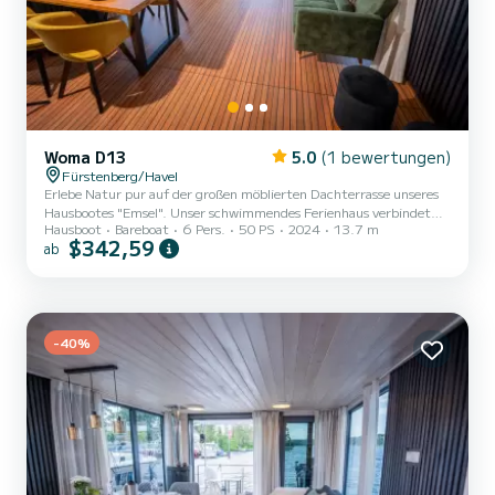
Woma D13
5.0
(1 bewertungen)
Fürstenberg/Havel
Erlebe Natur pur auf der großen möblierten Dachterrasse unseres
Hausbootes "Emsel". Unser schwimmendes Ferienhaus verbindet
Hausboot
Bareboat
6 Pers.
50 PS
2024
13.7 m
den Charme eines Hausbootes mit neuesten technischen
$342,59
ab
Anforderungen und Feinheiten im modernen Design. Mit seiner
komfortablen Ausstattung entspricht es den Ansprüchen an ein
schönes Ferienhaus und bietet Platz für einen außergewöhnlichen
maritimen Familienurlaub mit bis zu 6 Personen. Das
führerscheinfreie Hausboot ist modern eingerichtet und verfügt
-40%
über 48 Quadratmeter Wo...