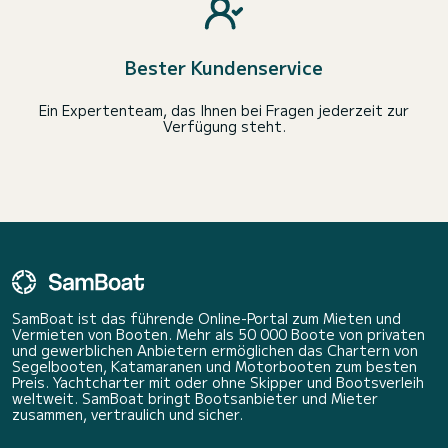
Bester Kundenservice
Ein Expertenteam, das Ihnen bei Fragen jederzeit zur
Verfügung steht.
SamBoat ist das führende Online-Portal zum Mieten und
Vermieten von Booten. Mehr als 50 000 Boote von privaten
und gewerblichen Anbietern ermöglichen das Chartern von
Segelbooten, Katamaranen und Motorbooten zum besten
Preis. Yachtcharter mit oder ohne Skipper und Bootsverleih
weltweit. SamBoat bringt Bootsanbieter und Mieter
zusammen, vertraulich und sicher.