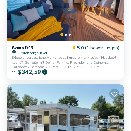
Woma D13
5.0
(1 bewertungen)
Fürstenberg/Havel
Erlebe unvergessliche Momente auf unserem exklusiven Hausboot
„Juno“. Genieße mit Deiner Familie, Freunden und Deinem
Hausboot
Bareboat
7 Pers.
50 PS
2022
13.7 m
Vierbeiner die Zeit auf unserem modernen und exklusiven Hausboot
$342,59
ab
„Juno“. Ob auf der großen möblierten Dachterrasse mit
Verschattung, im kühlen Wasser der Mecklenburgischen
Seenplatte oder in unserem stilvollen Wohnbereich vor dem Kamin
– lass einfach den stressigen Alltag hinter Dir. Mit bis zu 6
Personen kannst Du führerscheinfrei auf unserem Hausboot über
die beeindruckenden Ge...