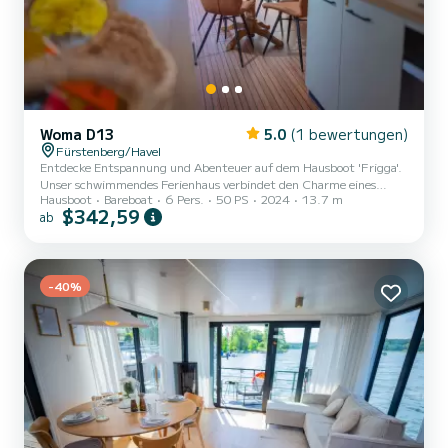
Woma D13
5.0
(1 bewertungen)
Fürstenberg/Havel
Entdecke Entspannung und Abenteuer auf dem Hausboot 'Frigga'.
Unser schwimmendes Ferienhaus verbindet den Charme eines
Hausboot
Bareboat
6 Pers.
50 PS
2024
13.7 m
Hausbootes mit modernen technischen Anforderungen und
$342,59
ab
feinster Gestaltung. Mit seiner komfortablen Ausstattung
entspricht es den Ansprüchen an ein schönes Ferienhaus und bietet
Platz für einen außergewöhnlichen, maritimen Familienurlaub mit
bis zu 6 Personen. Das führerscheinfreie Hausboot ist modern
eingerichtet und verfügt über 48 Quadratmeter Wohnfläche. Mit
-40%
einer leistungsst...