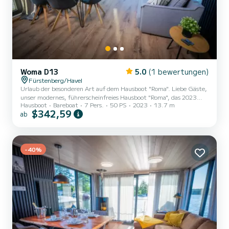
Woma D13
5.0
(1 bewertungen)
Fürstenberg/Havel
Urlaub der besonderen Art auf dem Hausboot "Roma". Liebe Gäste,
unser modernes, führerscheinfreies Hausboot "Roma", das 2023
Hausboot
Bareboat
7 Pers.
50 PS
2023
13.7 m
gebaut wurde, lädt Euch zu einem einzigartigen Urlaubserlebnis
$342,59
ab
auf der Mecklenburgischen Seenplatte ein. Das Hausboot bietet
Euch einen großzügigen Wohn- und Essbereich sowie 2
Schlafzimmer, die Platz für bis zu 7 Personen bieten (1x
Doppelbett, 1 Etagenbett + 1 Einzelbett, 1 Doppelschlafsofa im
Salon). Es verfügt über ein voll ausgestattetes Badezimmer mit
-40%
Waschtisch, Dus...