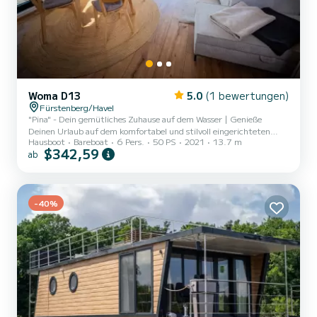
Woma D13
5.0
(1 bewertungen)
Fürstenberg/Havel
"Pina" - Dein gemütliches Zuhause auf dem Wasser | Genieße
Deinen Urlaub auf dem komfortabel und stilvoll eingerichteten
Hausboot
Bareboat
6 Pers.
50 PS
2021
13.7 m
Hausboot „Pina“ und erkunde die wunderschöne Seenlandschaft
$342,59
ab
führerscheinfrei mit bis zu 6 Personen. | Die „Pina“ bietet Dir 2
Schlafzimmer mit gemütlichen Doppelbetten sowie eine
zusätzliche Schlafgelegenheit im Wohnzimmer auf einer
komfortablen Doppelbettcouch für 2 Personen. | An schönen Tagen
entspannst Du auf der großzügigen Dachterrasse, die mit einer
-40%
wetterfesten Loungeg...