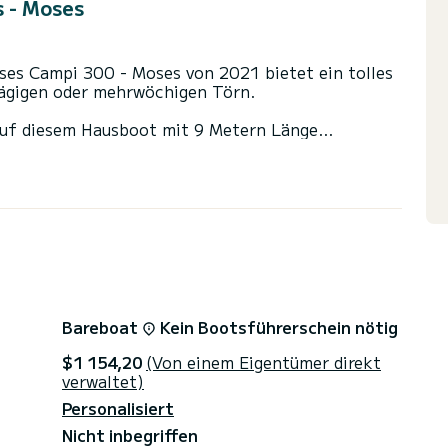
 - Moses
ses Campi 300 - Moses von 2021 bietet ein tolles
tägigen oder mehrwöchigen Törn.
auf diesem Hausboot mit 9 Metern Länge
sonen an Bord kommen und die 1 komfortablen
 Toiletten mit Dusche.
stung ausgestattet: TV, Badeplattform.
isanfragen werden direkt von SamBoat bearbeitet.
Bareboat
Kein Bootsführerschein nötig
$1 154,20
(Von einem Eigentümer direkt
verwaltet)
Personalisiert
Nicht inbegriffen