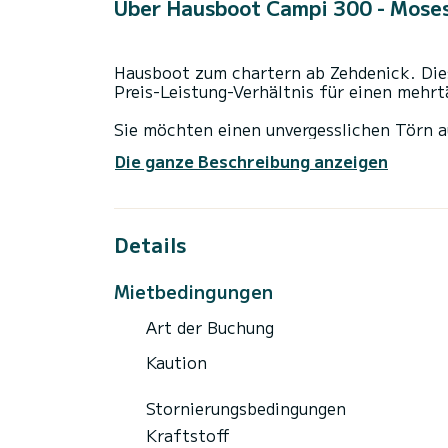
Über Hausboot Campi 300 - Moses
Hausboot zum chartern ab Zehdenick. Die
Preis-Leistung-Verhältnis für einen mehr
Sie möchten einen unvergesslichen Törn 
verbringen? Sie können mit bis zu 3 Per
Die ganze Beschreibung anzeigen
Kabinen genießen.
Campi 300 - Moses ist ausgestattet mit 1
Details
Es ist unter anderem mit folgender Ausrü
Buchungsanfragen und unverbindliche Pre
Mietbedingungen
Art der Buchung
Kaution
Stornierungsbedingungen
Kraftstoff